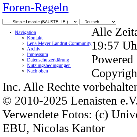
Foren-Regeln
Alle Zeit
Navigation
Kontakt
19:57
Uh
Lena Meyer-Landrut Community
Archiv
Impressum
Powered
Datenschutzerklärung
Nutzungsbedingungen
Copyrigh
Nach oben
Inc. Alle Rechte vorbehalte
© 2010-2025 Lenaisten e.V
Verwendete Fotos: (c) Uni
EBU, Nicolas Kantor