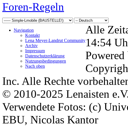
Foren-Regeln
Alle Zeit
Navigation
Kontakt
14:54
Uh
Lena Meyer-Landrut Community
Archiv
Impressum
Powered
Datenschutzerklärung
Nutzungsbedingungen
Copyrigh
Nach oben
Inc. Alle Rechte vorbehalte
© 2010-2025 Lenaisten e.V
Verwendete Fotos: (c) Uni
EBU, Nicolas Kantor