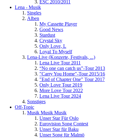
ESC 2010/2011
Lena - Musik
Singles
Alben
My Cassette Player
Good News
Stardust
Crystal Sky
Only Love, L
Loyal To Myself
Lena-Live (Konzerte, Festivals, ...)
Lena Live Tour 2011
“No one can catch us”-Tour 2013
"Carry You Home"-Tour 2015/16
"End of Chapter One" Tour 2017
Only Love Tour 2019
More Love Tour 2022
Lena Live Tour 2024
Sonstiges
Off-Topic
Musik Musik Musik
Unser Star Für Oslo
Eurovision Song Contest
Unser Star für Baku
Unser Song für Malmö