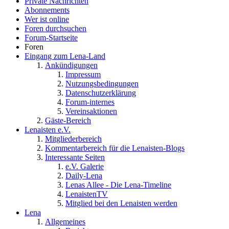
Private Nachrichten
Abonnements
Wer ist online
Foren durchsuchen
Forum-Startseite
Foren
Eingang zum Lena-Land
Ankündigungen
Impressum
Nutzungsbedingungen
Datenschutzerklärung
Forum-internes
Vereinsaktionen
Gäste-Bereich
Lenaisten e.V.
Mitgliederbereich
Kommentarbereich für die Lenaisten-Blogs
Interessante Seiten
e.V. Galerie
Daily-Lena
Lenas Allee - Die Lena-Timeline
LenaistenTV
Mitglied bei den Lenaisten werden
Lena
Allgemeines