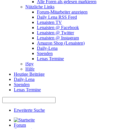
Alle Foren als gelesen markieren
Nützliche Links
Forum-Mitarbeiter anzeigen
Daily Lena RSS Feed
Lenaisten TV
Lenaisten @ Facebook
Lenaisten @ Twitter
Lenaisten @ Instagram
Amazon Shop (Lenaisten)
Daily-Lena
Spenden
Lenas Termine
iSpy
Hilfe
Heutige Beiträge
Daily-Lena
Spenden
Lenas Termine
Erweiterte Suche
Forum