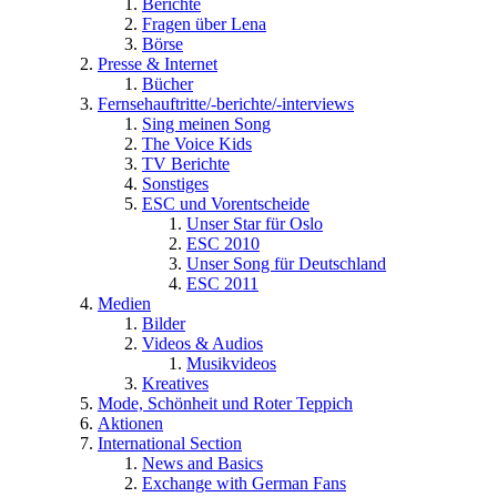
Berichte
Fragen über Lena
Börse
Presse & Internet
Bücher
Fernsehauftritte/-berichte/-interviews
Sing meinen Song
The Voice Kids
TV Berichte
Sonstiges
ESC und Vorentscheide
Unser Star für Oslo
ESC 2010
Unser Song für Deutschland
ESC 2011
Medien
Bilder
Videos & Audios
Musikvideos
Kreatives
Mode, Schönheit und Roter Teppich
Aktionen
International Section
News and Basics
Exchange with German Fans