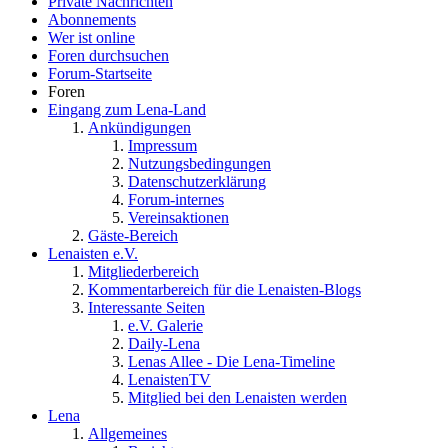
Private Nachrichten
Abonnements
Wer ist online
Foren durchsuchen
Forum-Startseite
Foren
Eingang zum Lena-Land
Ankündigungen
Impressum
Nutzungsbedingungen
Datenschutzerklärung
Forum-internes
Vereinsaktionen
Gäste-Bereich
Lenaisten e.V.
Mitgliederbereich
Kommentarbereich für die Lenaisten-Blogs
Interessante Seiten
e.V. Galerie
Daily-Lena
Lenas Allee - Die Lena-Timeline
LenaistenTV
Mitglied bei den Lenaisten werden
Lena
Allgemeines