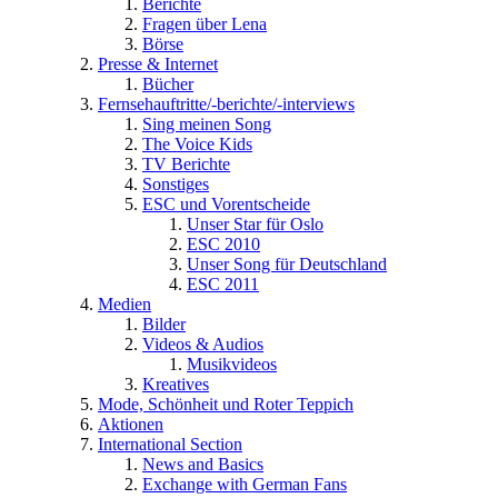
Berichte
Fragen über Lena
Börse
Presse & Internet
Bücher
Fernsehauftritte/-berichte/-interviews
Sing meinen Song
The Voice Kids
TV Berichte
Sonstiges
ESC und Vorentscheide
Unser Star für Oslo
ESC 2010
Unser Song für Deutschland
ESC 2011
Medien
Bilder
Videos & Audios
Musikvideos
Kreatives
Mode, Schönheit und Roter Teppich
Aktionen
International Section
News and Basics
Exchange with German Fans