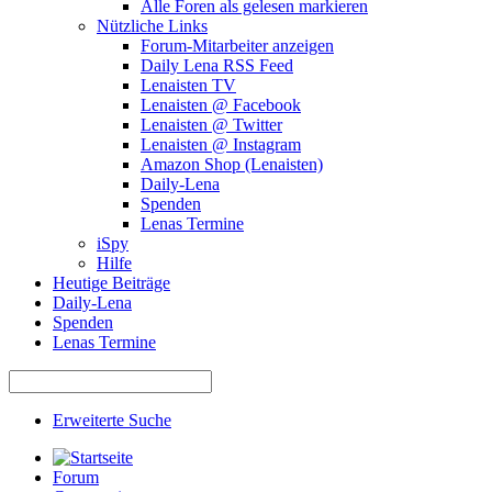
Alle Foren als gelesen markieren
Nützliche Links
Forum-Mitarbeiter anzeigen
Daily Lena RSS Feed
Lenaisten TV
Lenaisten @ Facebook
Lenaisten @ Twitter
Lenaisten @ Instagram
Amazon Shop (Lenaisten)
Daily-Lena
Spenden
Lenas Termine
iSpy
Hilfe
Heutige Beiträge
Daily-Lena
Spenden
Lenas Termine
Erweiterte Suche
Forum