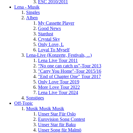
ESC 2010/2011
Lena - Musik
Singles
Alben
My Cassette Player
Good News
Stardust
Crystal Sky
Only Love, L
Loyal To Myself
Lena-Live (Konzerte, Festivals, ...)
Lena Live Tour 2011
“No one can catch us”-Tour 2013
"Carry You Home"-Tour 2015/16
"End of Chapter One" Tour 2017
Only Love Tour 2019
More Love Tour 2022
Lena Live Tour 2024
Sonstiges
Off-Topic
Musik Musik Musik
Unser Star Für Oslo
Eurovision Song Contest
Unser Star für Baku
Unser Song für Malmö