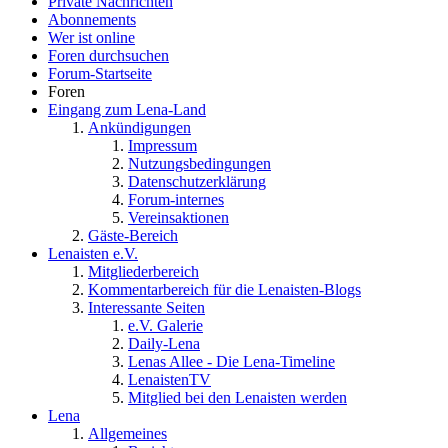
Private Nachrichten
Abonnements
Wer ist online
Foren durchsuchen
Forum-Startseite
Foren
Eingang zum Lena-Land
Ankündigungen
Impressum
Nutzungsbedingungen
Datenschutzerklärung
Forum-internes
Vereinsaktionen
Gäste-Bereich
Lenaisten e.V.
Mitgliederbereich
Kommentarbereich für die Lenaisten-Blogs
Interessante Seiten
e.V. Galerie
Daily-Lena
Lenas Allee - Die Lena-Timeline
LenaistenTV
Mitglied bei den Lenaisten werden
Lena
Allgemeines