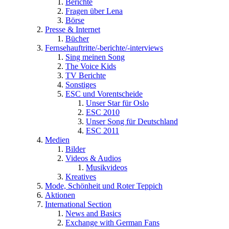
Berichte
Fragen über Lena
Börse
Presse & Internet
Bücher
Fernsehauftritte/-berichte/-interviews
Sing meinen Song
The Voice Kids
TV Berichte
Sonstiges
ESC und Vorentscheide
Unser Star für Oslo
ESC 2010
Unser Song für Deutschland
ESC 2011
Medien
Bilder
Videos & Audios
Musikvideos
Kreatives
Mode, Schönheit und Roter Teppich
Aktionen
International Section
News and Basics
Exchange with German Fans