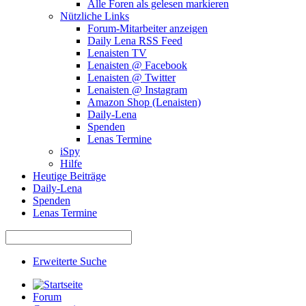
Alle Foren als gelesen markieren
Nützliche Links
Forum-Mitarbeiter anzeigen
Daily Lena RSS Feed
Lenaisten TV
Lenaisten @ Facebook
Lenaisten @ Twitter
Lenaisten @ Instagram
Amazon Shop (Lenaisten)
Daily-Lena
Spenden
Lenas Termine
iSpy
Hilfe
Heutige Beiträge
Daily-Lena
Spenden
Lenas Termine
Erweiterte Suche
Forum