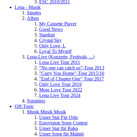
ESC 2010/2011
Lena - Musik
Singles
Alben
My Cassette Player
Good News
Stardust
Crystal Sky
Only Love, L
Loyal To Myself
Lena-Live (Konzerte, Festivals, ...)
Lena Live Tour 2011
“No one can catch us”-Tour 2013
"Carry You Home"-Tour 2015/16
"End of Chapter One" Tour 2017
Only Love Tour 2019
More Love Tour 2022
Lena Live Tour 2024
Sonstiges
Off-Topic
Musik Musik Musik
Unser Star Für Oslo
Eurovision Song Contest
Unser Star für Baku
Unser Song für Malmö