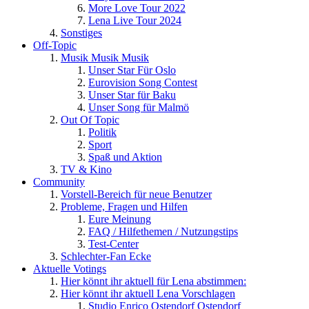
More Love Tour 2022
Lena Live Tour 2024
Sonstiges
Off-Topic
Musik Musik Musik
Unser Star Für Oslo
Eurovision Song Contest
Unser Star für Baku
Unser Song für Malmö
Out Of Topic
Politik
Sport
Spaß und Aktion
TV & Kino
Community
Vorstell-Bereich für neue Benutzer
Probleme, Fragen und Hilfen
Eure Meinung
FAQ / Hilfethemen / Nutzungstips
Test-Center
Schlechter-Fan Ecke
Aktuelle Votings
Hier könnt ihr aktuell für Lena abstimmen:
Hier könnt ihr aktuell Lena Vorschlagen
Studio Enrico Ostendorf Ostendorf