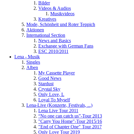
Bilder
Videos & Audios
Musikvideos
Kreatives
Mode, Schönheit und Roter Teppich
Aktionen
International Section
News and Basics
Exchange with German Fans
ESC 2010/2011
Lena - Musik
Singles
Alben
My Cassette Player
Good News
Stardust
Crystal Sky
Only Love, L
Loyal To Myself
Lena-Live (Konzerte, Festivals, ...)
Lena Live Tour 2011
“No one can catch us”-Tour 2013
"Carry You Home"-Tour 2015/16
"End of Chapter One" Tour 2017
Only Love Tour 2019