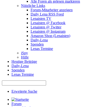
Alle Foren als gelesen markieren
Nützliche Links
Forum-Mitarbeiter anzeigen
Daily Lena RSS Feed
Lenaisten TV
Lenaisten @ Facebook
Lenaisten @ Twitter
Lenaisten @ Instagram
Amazon Shop (Lenaisten)
Daily-Lena
Spenden
Lenas Termine
iSpy
Hilfe
Heutige Beiträge
Daily-Lena
Spenden
Lenas Termine
Erweiterte Suche
Forum