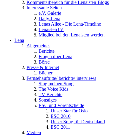
Kommentarbereich für die Lenaisten-Blogs
Interessante Seiten
e.V. Galerie
Daily-Lena
Lenas Allee - Die Lena-Timeline
LenaistenTV
Mitglied bei den Lenaisten werden
Lena
Allgemeines
Berichte
Fragen über Lena
Börse
Presse & Internet
Bücher
Fernsehauftritte/-berichte/-interviews
Sing meinen Song
The Voice Kids
TV Berichte
Sonstiges
ESC und Vorentscheide
Unser Star für Oslo
ESC 2010
Unser Song für Deutschland
ESC 2011
Medien