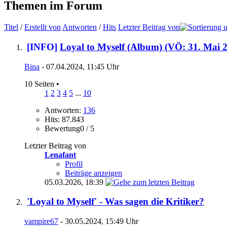
Themen im Forum
Titel
/
Erstellt von
Antworten
/
Hits
Letzter Beitrag von
[INFO]
Loyal to Myself (Album) (VÖ: 31. Mai 
Bina
- 07.04.2024, 11:45 Uhr
10 Seiten
•
1
2
3
4
5
...
10
Antworten:
136
Hits: 87.843
Bewertung0 / 5
Letzter Beitrag von
Lenafant
Profil
Beiträge anzeigen
05.03.2026,
18:39
'Loyal to Myself' - Was sagen die Kritiker?
vampire67
- 30.05.2024, 15:49 Uhr