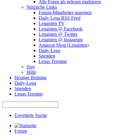
Alle Foren als gelesen markieren
Nützliche Links
Forum-Mitarbeiter anzeigen
Daily Lena RSS Feed
Lenaisten TV
Lenaisten @ Facebook
Lenaisten @ Twitter
Lenaisten @ Instagram
Amazon Shop (Lenaisten)
Daily-Lena
Spenden
Lenas Termine
iSpy
Hilfe
Heutige Beiträge
Daily-Lena
Spenden
Lenas Termine
Erweiterte Suche
Forum