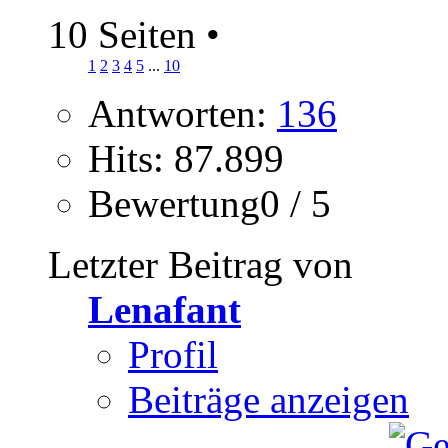
10 Seiten
•
1
2
3
4
5
...
10
Antworten:
136
Hits: 87.899
Bewertung0 / 5
Letzter Beitrag von
Lenafant
Profil
Beiträge anzeigen