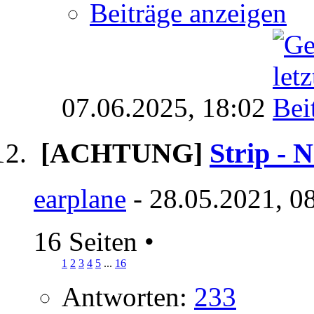
Beiträge anzeigen
07.06.2025,
18:02
[ACHTUNG]
Strip - 
earplane
- 28.05.2021, 0
16 Seiten
•
1
2
3
4
5
...
16
Antworten:
233