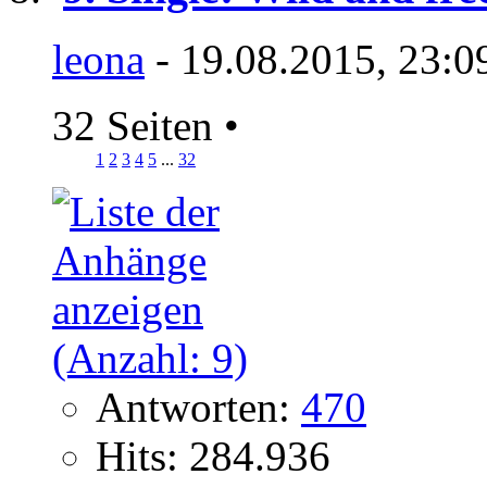
leona
- 19.08.2015, 23:0
32 Seiten
•
1
2
3
4
5
...
32
Antworten:
470
Hits: 284.936