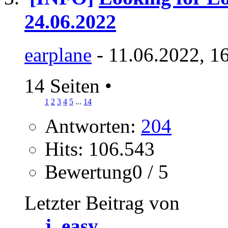
24.06.2022
earplane
- 11.06.2022, 1
14 Seiten
•
1
2
3
4
5
...
14
Antworten:
204
Hits: 106.543
Bewertung0 / 5
Letzter Beitrag von
j_easy