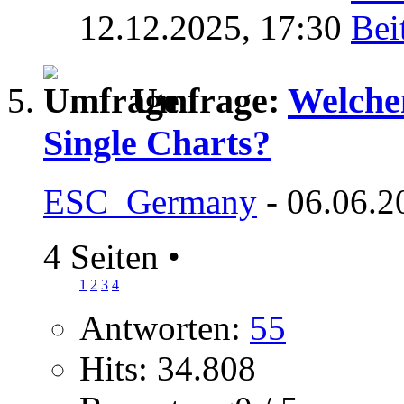
12.12.2025,
17:30
Umfrage:
Welchen
Single Charts?
ESC_Germany
- 06.06.2
4 Seiten
•
1
2
3
4
Antworten:
55
Hits: 34.808