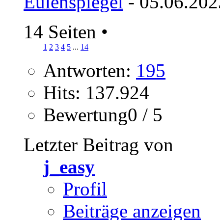
Eulenspiegel
- 05.06.202
14 Seiten
•
1
2
3
4
5
...
14
Antworten:
195
Hits: 137.924
Bewertung0 / 5
Letzter Beitrag von
j_easy
Profil
Beiträge anzeigen