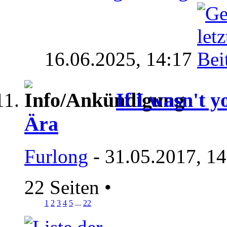
16.06.2025,
14:17
If I wasn't y
Ära
Furlong
- 31.05.2017, 1
22 Seiten
•
1
2
3
4
5
...
22