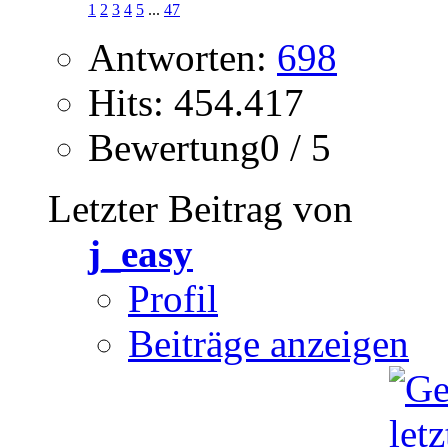
1
2
3
4
5
...
47
Antworten:
698
Hits: 454.417
Bewertung0 / 5
Letzter Beitrag von
j_easy
Profil
Beiträge anzeigen