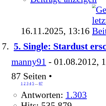
16.11.2025,
13:16
5. Single: Stardust er
manny91
- 01.08.2012, 
87 Seiten
•
1
2
3
4
5
...
87
Antworten:
1.303
Hits: 535.879