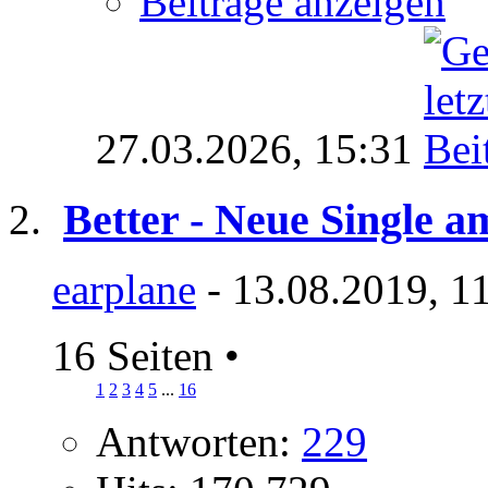
Beiträge anzeigen
27.03.2026,
15:31
Better - Neue Single a
earplane
- 13.08.2019, 1
16 Seiten
•
1
2
3
4
5
...
16
Antworten:
229