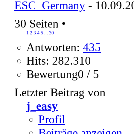
ESC_Germany
- 10.09.2
30 Seiten
•
1
2
3
4
5
...
30
Antworten:
435
Hits: 282.310
Bewertung0 / 5
Letzter Beitrag von
j_easy
Profil
Beiträge anzeigen