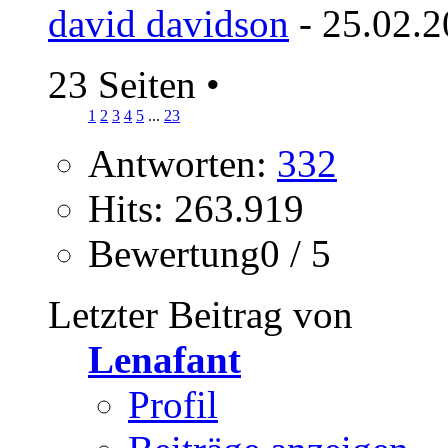
david davidson
- 25.02.2
23 Seiten
•
1
2
3
4
5
...
23
Antworten:
332
Hits: 263.919
Bewertung0 / 5
Letzter Beitrag von
Lenafant
Profil