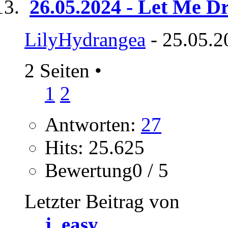
26.05.2024 - Let Me D
LilyHydrangea
- 25.05.2
2 Seiten
•
1
2
Antworten:
27
Hits: 25.625
Bewertung0 / 5
Letzter Beitrag von
j_easy