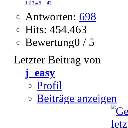
1
2
3
4
5
...
47
Antworten:
698
Hits: 454.463
Bewertung0 / 5
Letzter Beitrag von
j_easy
Profil
Beiträge anzeigen