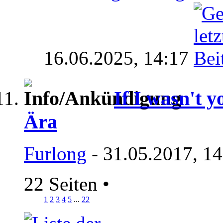
16.06.2025,
14:17
If I wasn't y
Ära
Furlong
- 31.05.2017, 1
22 Seiten
•
1
2
3
4
5
...
22