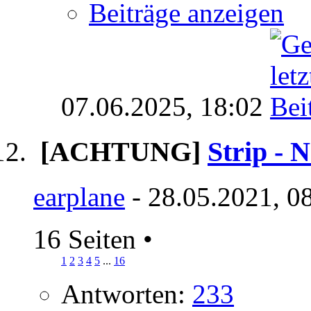
Beiträge anzeigen
07.06.2025,
18:02
[ACHTUNG]
Strip - 
earplane
- 28.05.2021, 0
16 Seiten
•
1
2
3
4
5
...
16
Antworten:
233