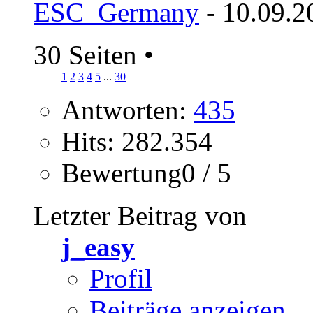
ESC_Germany
- 10.09.2
30 Seiten
•
1
2
3
4
5
...
30
Antworten:
435
Hits: 282.354
Bewertung0 / 5
Letzter Beitrag von
j_easy
Profil
Beiträge anzeigen