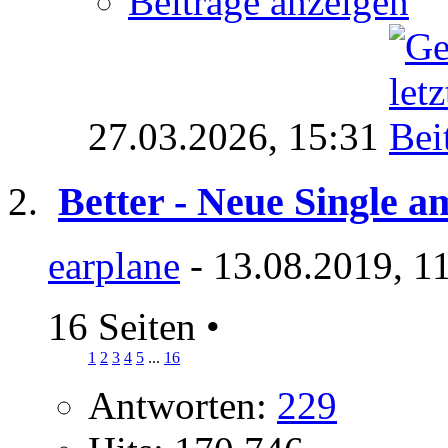
Beiträge anzeigen
27.03.2026,
15:31
Better - Neue Single a
earplane
- 13.08.2019, 1
16 Seiten
•
1
2
3
4
5
...
16
Antworten:
229