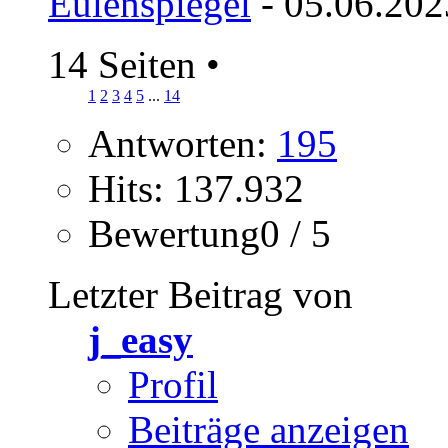
Eulenspiegel
- 05.06.202
14 Seiten
•
1
2
3
4
5
...
14
Antworten:
195
Hits: 137.932
Bewertung0 / 5
Letzter Beitrag von
j_easy
Profil
Beiträge anzeigen