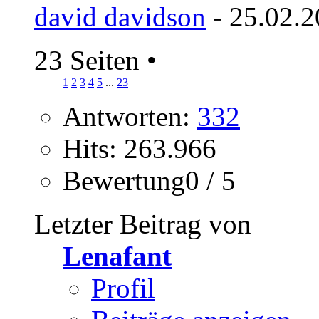
david davidson
- 25.02.2
23 Seiten
•
1
2
3
4
5
...
23
Antworten:
332
Hits: 263.966
Bewertung0 / 5
Letzter Beitrag von
Lenafant
Profil