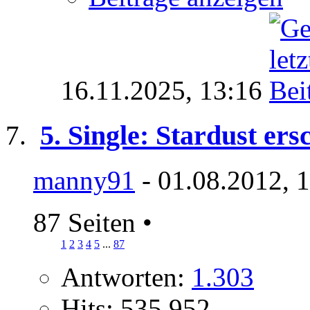
16.11.2025,
13:16
5. Single: Stardust er
manny91
- 01.08.2012, 
87 Seiten
•
1
2
3
4
5
...
87
Antworten:
1.303
Hits: 535.952