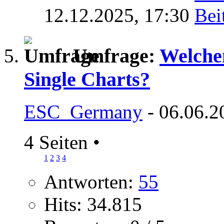
12.12.2025,
17:30
Umfrage:
Welchen
Single Charts?
ESC_Germany
- 06.06.2
4 Seiten
•
1
2
3
4
Antworten:
55
Hits: 34.815