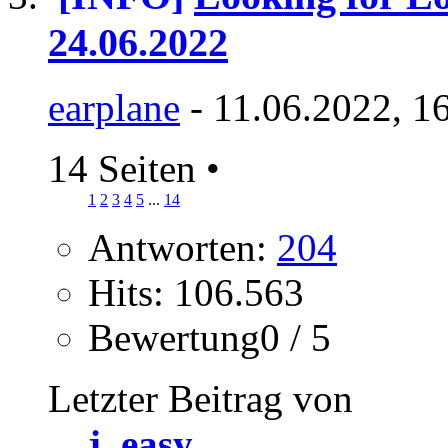
24.06.2022
earplane
- 11.06.2022, 1
14 Seiten
•
1
2
3
4
5
...
14
Antworten:
204
Hits: 106.563
Bewertung0 / 5
Letzter Beitrag von
j_easy