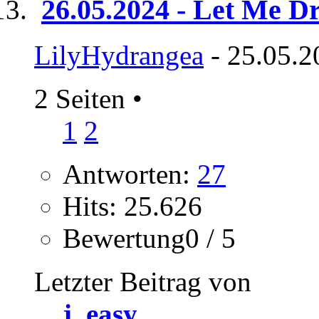
26.05.2024 - Let Me D
LilyHydrangea
- 25.05.2
2 Seiten
•
1
2
Antworten:
27
Hits: 25.626
Bewertung0 / 5
Letzter Beitrag von
j_easy