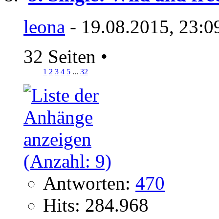
leona
- 19.08.2015, 23:0
32 Seiten
•
1
2
3
4
5
...
32
Antworten:
470
Hits: 284.968