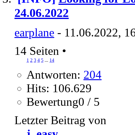
24.06.2022
earplane
- 11.06.2022, 1
14 Seiten
•
1
2
3
4
5
...
14
Antworten:
204
Hits: 106.629
Bewertung0 / 5
Letzter Beitrag von
j_easy