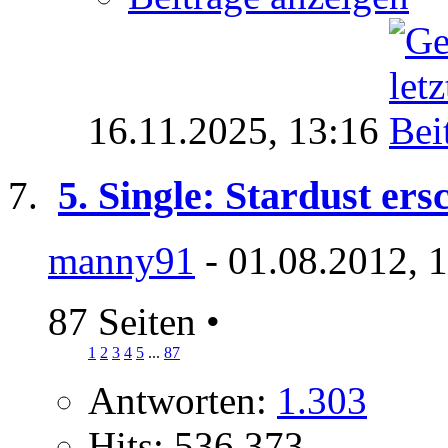
16.11.2025,
13:16
5. Single: Stardust er
manny91
- 01.08.2012, 
87 Seiten
•
1
2
3
4
5
...
87
Antworten:
1.303
Hits: 536.373