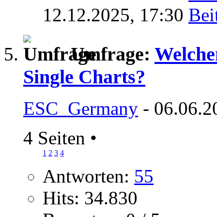
12.12.2025,
17:30
Umfrage:
Welchen
Single Charts?
ESC_Germany
- 06.06.2
4 Seiten
•
1
2
3
4
Antworten:
55
Hits: 34.830