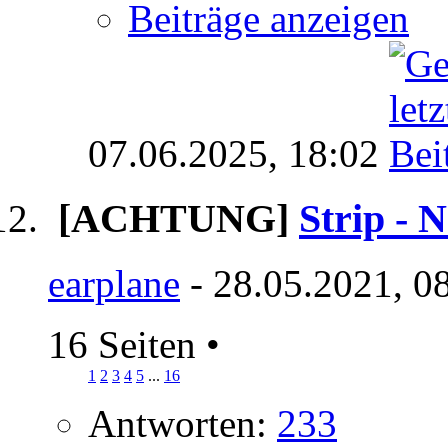
Beiträge anzeigen
07.06.2025,
18:02
[ACHTUNG]
Strip - 
earplane
- 28.05.2021, 0
16 Seiten
•
1
2
3
4
5
...
16
Antworten:
233