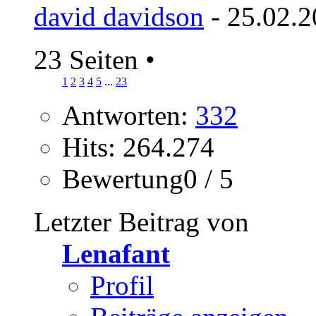
david davidson
- 25.02.2
23 Seiten
•
1
2
3
4
5
...
23
Antworten:
332
Hits: 264.274
Bewertung0 / 5
Letzter Beitrag von
Lenafant
Profil