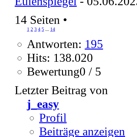
Eulenspiegel
- 05.06.202
14 Seiten
•
1
2
3
4
5
...
14
Antworten:
195
Hits: 138.020
Bewertung0 / 5
Letzter Beitrag von
j_easy
Profil
Beiträge anzeigen