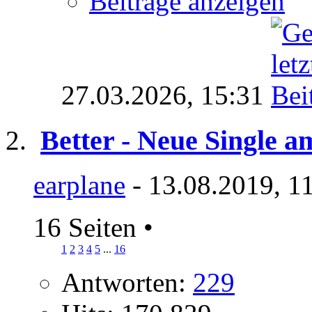
Beiträge anzeigen
27.03.2026,
15:31
Better - Neue Single a
earplane
- 13.08.2019, 1
16 Seiten
•
1
2
3
4
5
...
16
Antworten:
229