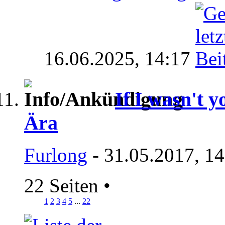
16.06.2025,
14:17
If I wasn't y
Ära
Furlong
- 31.05.2017, 1
22 Seiten
•
1
2
3
4
5
...
22