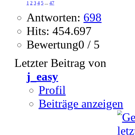
1
2
3
4
5
...
47
Antworten:
698
Hits: 454.697
Bewertung0 / 5
Letzter Beitrag von
j_easy
Profil
Beiträge anzeigen