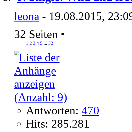
leona
- 19.08.2015, 23:0
32 Seiten
•
1
2
3
4
5
...
32
Antworten:
470
Hits: 285.281