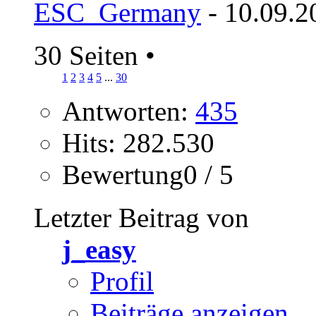
ESC_Germany
- 10.09.2
30 Seiten
•
1
2
3
4
5
...
30
Antworten:
435
Hits: 282.530
Bewertung0 / 5
Letzter Beitrag von
j_easy
Profil
Beiträge anzeigen