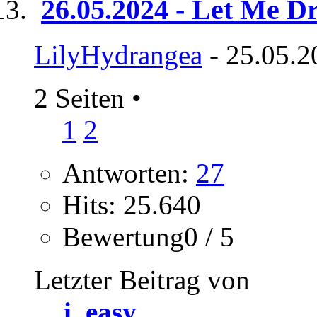
26.05.2024 - Let Me D
LilyHydrangea
- 25.05.2
2 Seiten
•
1
2
Antworten:
27
Hits: 25.640
Bewertung0 / 5
Letzter Beitrag von
j_easy