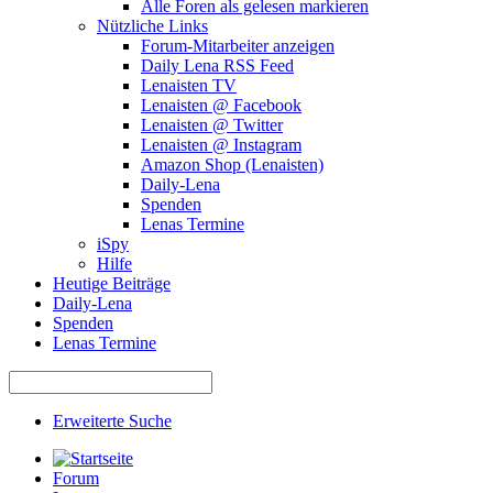
Alle Foren als gelesen markieren
Nützliche Links
Forum-Mitarbeiter anzeigen
Daily Lena RSS Feed
Lenaisten TV
Lenaisten @ Facebook
Lenaisten @ Twitter
Lenaisten @ Instagram
Amazon Shop (Lenaisten)
Daily-Lena
Spenden
Lenas Termine
iSpy
Hilfe
Heutige Beiträge
Daily-Lena
Spenden
Lenas Termine
Erweiterte Suche
Forum