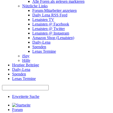
Alle Foren als gelesen markieren
Nützliche Links
Forum-Mitarbeiter anzeigen
Daily Lena RSS Feed
Lenaisten TV
Lenaisten @ Facebook
Lenaisten @ Twitter
Lenaisten @ Instagram
Amazon Shop (Lenaisten)
Daily-Lena
Spenden
Lenas Termine
iSpy
Hilfe
Heutige Beiträge
Daily-Lena
Spenden
Lenas Termine
Erweiterte Suche
Forum