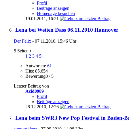
Profil
Beiträge anzeigen
Homepage besuchen
19.01.2011,
16:21
Lena bei Wetten Dass 06.11.2010 Hannover
Der Felix
- 07.11.2010, 15:46 Uhr
5 Seiten
•
1
2
3
4
5
Antworten:
61
Hits: 85.654
Bewertung0 / 5
Letzter Beitrag von
Acid0989
Profil
Beiträge anzeigen
28.12.2010,
12:26
Lena beim SWR3 New Pop Festival in Baden-B
support4lena
- 27.09.2010, 14:08 Uhr