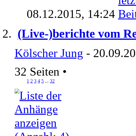
08.12.2015,
14:24
(Live-)berichte vom R
Kölscher Jung
- 20.09.20
32 Seiten
•
1
2
3
4
5
...
32