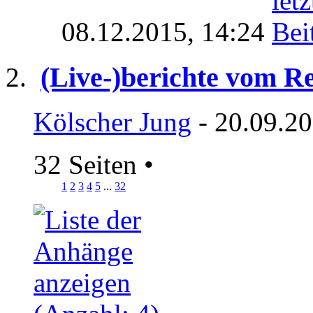
08.12.2015,
14:24
(Live-)berichte vom R
Kölscher Jung
- 20.09.20
32 Seiten
•
1
2
3
4
5
...
32