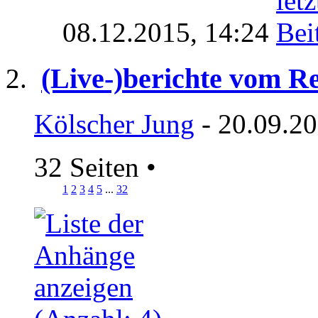
08.12.2015,
14:24
(Live-)berichte vom R
Kölscher Jung
- 20.09.20
32 Seiten
•
1
2
3
4
5
...
32