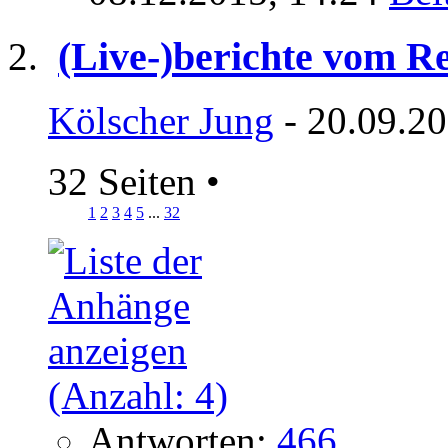
(Live-)berichte vom R
Kölscher Jung
- 20.09.20
32 Seiten
•
1
2
3
4
5
...
32
Antworten:
466