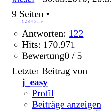
9 Seiten
•
1
2
3
4
5
...
9
Antworten:
122
Hits: 170.971
Bewertung0 / 5
Letzter Beitrag von
j_easy
Profil
Beiträge anzeigen