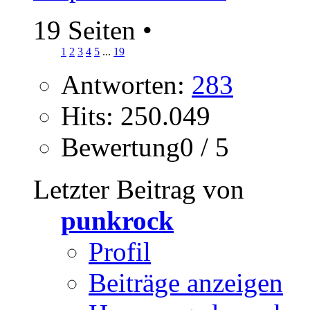
19 Seiten
•
1
2
3
4
5
...
19
Antworten:
283
Hits: 250.049
Bewertung0 / 5
Letzter Beitrag von
punkrock
Profil
Beiträge anzeigen