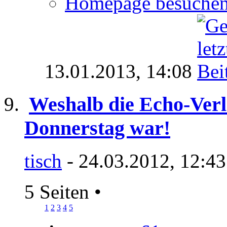
Homepage besuche
13.01.2013,
14:08
Weshalb die Echo-Verl
Donnerstag war!
tisch
- 24.03.2012, 12:4
5 Seiten
•
1
2
3
4
5