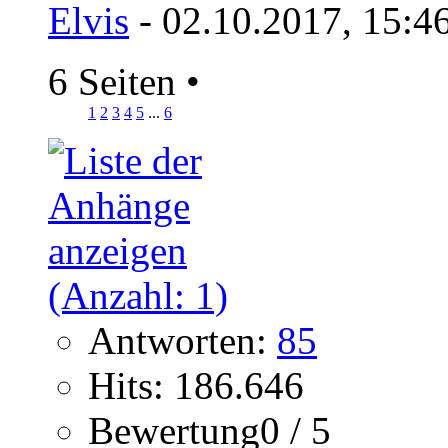
Elvis
- 02.10.2017, 15:4
6 Seiten
•
1
2
3
4
5
...
6
Antworten:
85
Hits: 186.646
Bewertung0 / 5