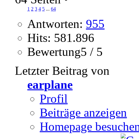
1
2
3
4
5
...
64
Antworten:
955
Hits: 581.896
Bewertung5 / 5
Letzter Beitrag von
earplane
Profil
Beiträge anzeigen
Homepage besuche