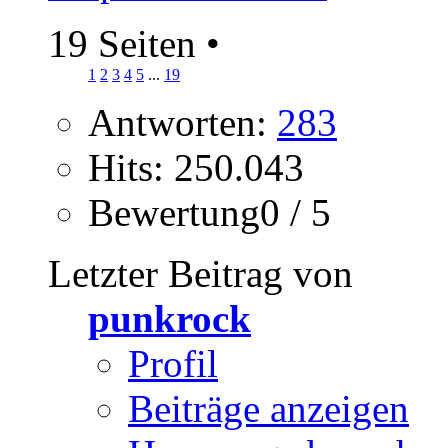
19 Seiten
•
1
2
3
4
5
...
19
Antworten:
283
Hits: 250.043
Bewertung0 / 5
Letzter Beitrag von
punkrock
Profil
Beiträge anzeigen