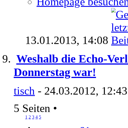
Homepage besuche
13.01.2013,
14:08
Weshalb die Echo-Verl
Donnerstag war!
tisch
- 24.03.2012, 12:4
5 Seiten
•
1
2
3
4
5