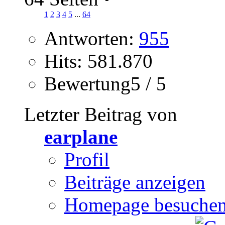
1
2
3
4
5
...
64
Antworten:
955
Hits: 581.870
Bewertung5 / 5
Letzter Beitrag von
earplane
Profil
Beiträge anzeigen
Homepage besuche