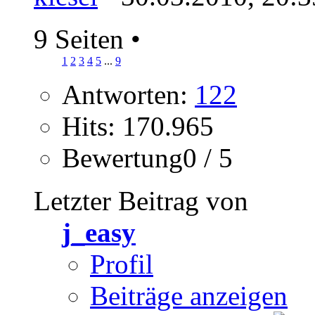
9 Seiten
•
1
2
3
4
5
...
9
Antworten:
122
Hits: 170.965
Bewertung0 / 5
Letzter Beitrag von
j_easy
Profil
Beiträge anzeigen