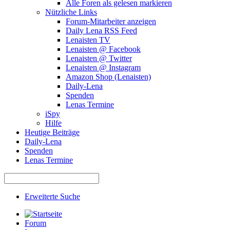
Alle Foren als gelesen markieren
Nützliche Links
Forum-Mitarbeiter anzeigen
Daily Lena RSS Feed
Lenaisten TV
Lenaisten @ Facebook
Lenaisten @ Twitter
Lenaisten @ Instagram
Amazon Shop (Lenaisten)
Daily-Lena
Spenden
Lenas Termine
iSpy
Hilfe
Heutige Beiträge
Daily-Lena
Spenden
Lenas Termine
Erweiterte Suche
Forum