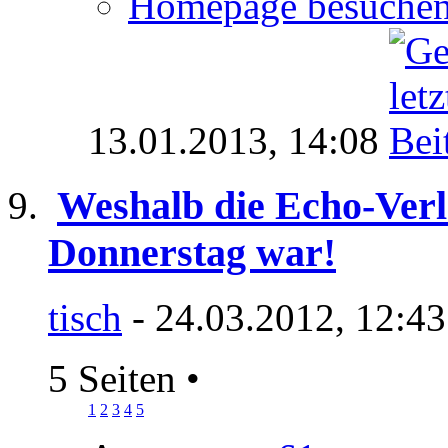
Homepage besuche
13.01.2013,
14:08
Weshalb die Echo-Verl
Donnerstag war!
tisch
- 24.03.2012, 12:4
5 Seiten
•
1
2
3
4
5