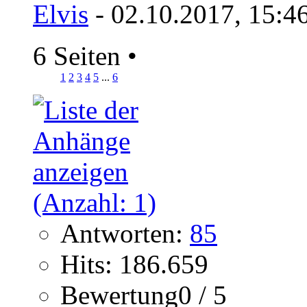
Elvis
- 02.10.2017, 15:4
6 Seiten
•
1
2
3
4
5
...
6
Antworten:
85
Hits: 186.659
Bewertung0 / 5