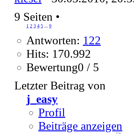
9 Seiten
•
1
2
3
4
5
...
9
Antworten:
122
Hits: 170.992
Bewertung0 / 5
Letzter Beitrag von
j_easy
Profil
Beiträge anzeigen