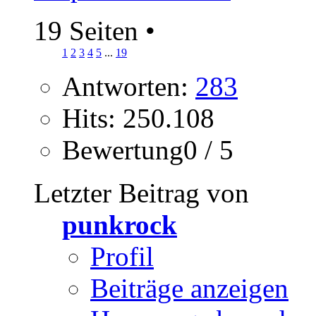
19 Seiten
•
1
2
3
4
5
...
19
Antworten:
283
Hits: 250.108
Bewertung0 / 5
Letzter Beitrag von
punkrock
Profil
Beiträge anzeigen