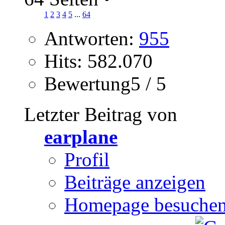
1
2
3
4
5
...
64
Antworten:
955
Hits: 582.070
Bewertung5 / 5
Letzter Beitrag von
earplane
Profil
Beiträge anzeigen
Homepage besuche