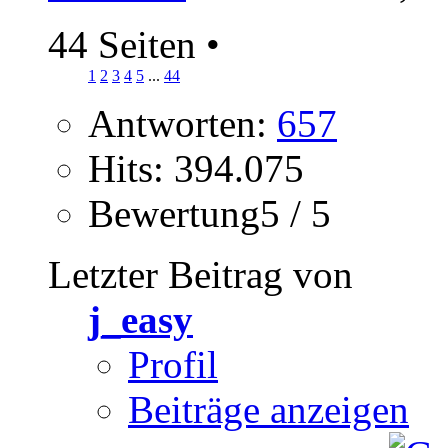
44 Seiten
•
1
2
3
4
5
...
44
Antworten:
657
Hits: 394.075
Bewertung5 / 5
Letzter Beitrag von
j_easy
Profil
Beiträge anzeigen