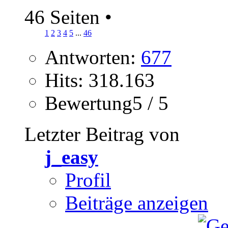
46 Seiten
•
1
2
3
4
5
...
46
Antworten:
677
Hits: 318.163
Bewertung5 / 5
Letzter Beitrag von
j_easy
Profil
Beiträge anzeigen