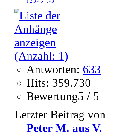
1
2
3
4
5
...
43
Antworten:
633
Hits: 359.730
Bewertung5 / 5
Letzter Beitrag von
Peter M. aus V.