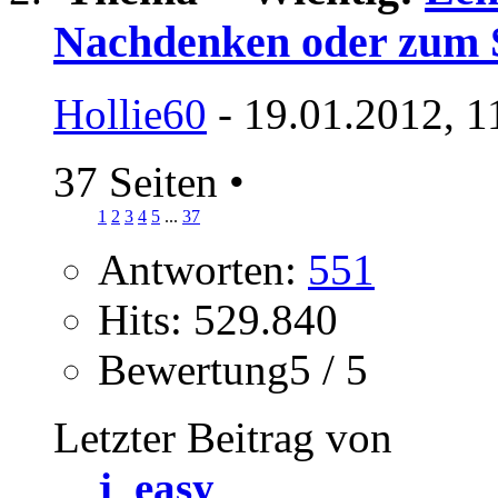
Nachdenken oder zum 
Hollie60
- 19.01.2012, 1
37 Seiten
•
1
2
3
4
5
...
37
Antworten:
551
Hits: 529.840
Bewertung5 / 5
Letzter Beitrag von
j_easy