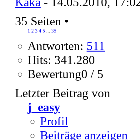
Kaka
- 14.05.2010, 17:0
35 Seiten
•
1
2
3
4
5
...
35
Antworten:
511
Hits: 341.280
Bewertung0 / 5
Letzter Beitrag von
j_easy
Profil
Beiträge anzeigen