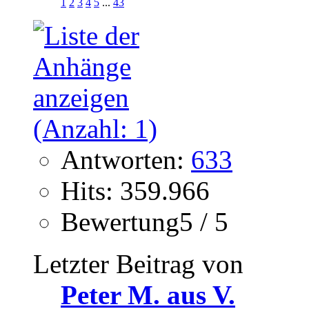
1
2
3
4
5
...
43
Antworten:
633
Hits: 359.966
Bewertung5 / 5
Letzter Beitrag von
Peter M. aus V.