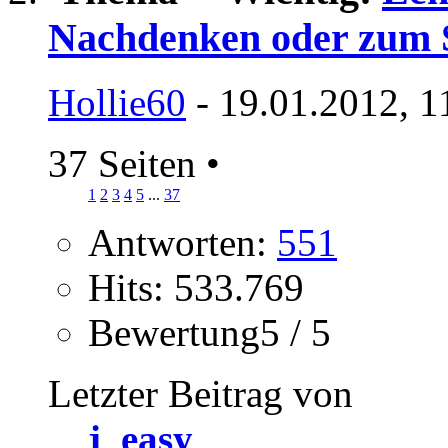
Nachdenken oder zum 
Hollie60
- 19.01.2012, 1
37 Seiten
•
1
2
3
4
5
...
37
Antworten:
551
Hits: 533.769
Bewertung5 / 5
Letzter Beitrag von
j_easy