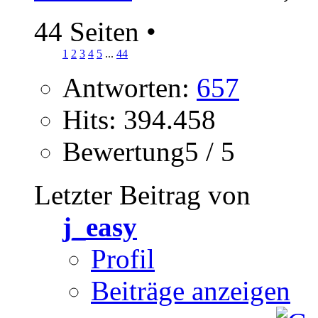
44 Seiten
•
1
2
3
4
5
...
44
Antworten:
657
Hits: 394.458
Bewertung5 / 5
Letzter Beitrag von
j_easy
Profil
Beiträge anzeigen