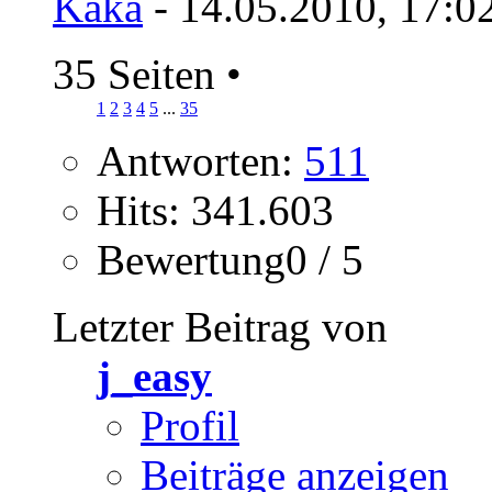
Kaka
- 14.05.2010, 17:0
35 Seiten
•
1
2
3
4
5
...
35
Antworten:
511
Hits: 341.603
Bewertung0 / 5
Letzter Beitrag von
j_easy
Profil
Beiträge anzeigen