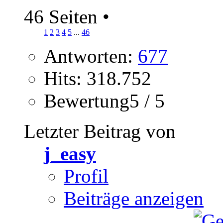
46 Seiten
•
1
2
3
4
5
...
46
Antworten:
677
Hits: 318.752
Bewertung5 / 5
Letzter Beitrag von
j_easy
Profil
Beiträge anzeigen