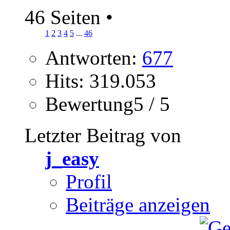
46 Seiten
•
1
2
3
4
5
...
46
Antworten:
677
Hits: 319.053
Bewertung5 / 5
Letzter Beitrag von
j_easy
Profil
Beiträge anzeigen