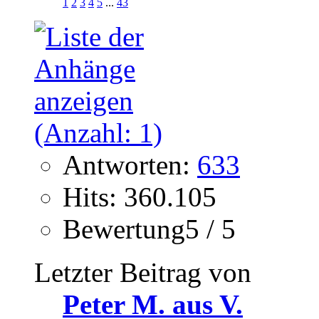
1
2
3
4
5
...
43
Antworten:
633
Hits: 360.105
Bewertung5 / 5
Letzter Beitrag von
Peter M. aus V.