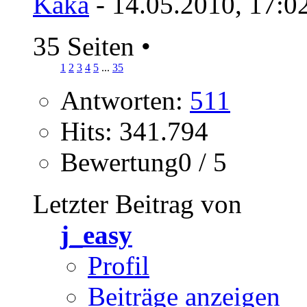
Kaka
- 14.05.2010, 17:0
35 Seiten
•
1
2
3
4
5
...
35
Antworten:
511
Hits: 341.794
Bewertung0 / 5
Letzter Beitrag von
j_easy
Profil
Beiträge anzeigen