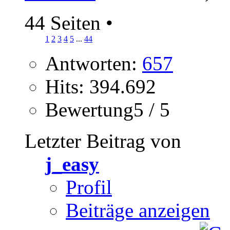
44 Seiten
•
1
2
3
4
5
...
44
Antworten:
657
Hits: 394.692
Bewertung5 / 5
Letzter Beitrag von
j_easy
Profil
Beiträge anzeigen