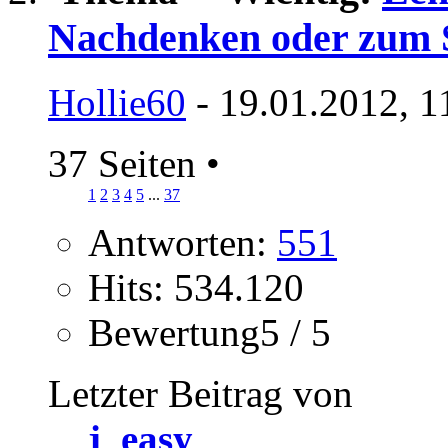
Nachdenken oder zum 
Hollie60
- 19.01.2012, 1
37 Seiten
•
1
2
3
4
5
...
37
Antworten:
551
Hits: 534.120
Bewertung5 / 5
Letzter Beitrag von
j_easy