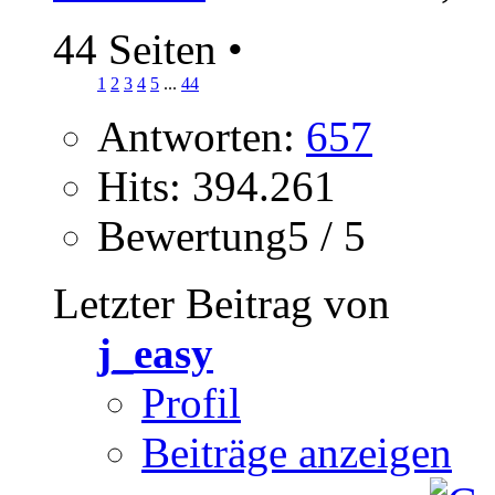
44 Seiten
•
1
2
3
4
5
...
44
Antworten:
657
Hits: 394.261
Bewertung5 / 5
Letzter Beitrag von
j_easy
Profil
Beiträge anzeigen