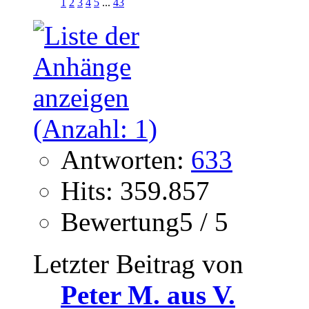
1
2
3
4
5
...
43
Antworten:
633
Hits: 359.857
Bewertung5 / 5
Letzter Beitrag von
Peter M. aus V.