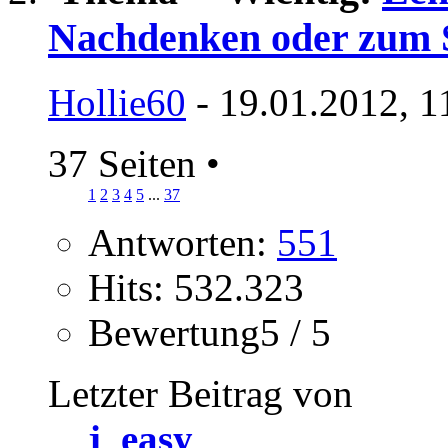
Nachdenken oder zum 
Hollie60
- 19.01.2012, 1
37 Seiten
•
1
2
3
4
5
...
37
Antworten:
551
Hits: 532.323
Bewertung5 / 5
Letzter Beitrag von
j_easy