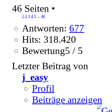
46 Seiten
•
1
2
3
4
5
...
46
Antworten:
677
Hits: 318.420
Bewertung5 / 5
Letzter Beitrag von
j_easy
Profil
Beiträge anzeigen