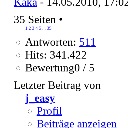
Kaka
- 14.05.2010, 17:0
35 Seiten
•
1
2
3
4
5
...
35
Antworten:
511
Hits: 341.422
Bewertung0 / 5
Letzter Beitrag von
j_easy
Profil
Beiträge anzeigen