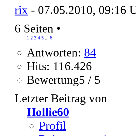
rix
- 07.05.2010, 09:16 
6 Seiten
•
1
2
3
4
5
...
6
Antworten:
84
Hits: 116.426
Bewertung5 / 5
Letzter Beitrag von
Hollie60
Profil