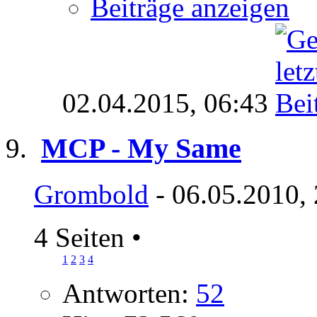
Beiträge anzeigen
02.04.2015,
06:43
MCP - My Same
Grombold
- 06.05.2010,
4 Seiten
•
1
2
3
4
Antworten:
52