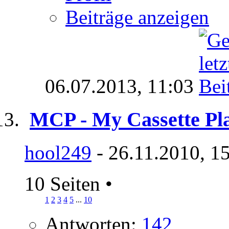
Beiträge anzeigen
06.07.2013,
11:03
MCP - My Cassette Pla
hool249
- 26.11.2010, 1
10 Seiten
•
1
2
3
4
5
...
10
Antworten:
142