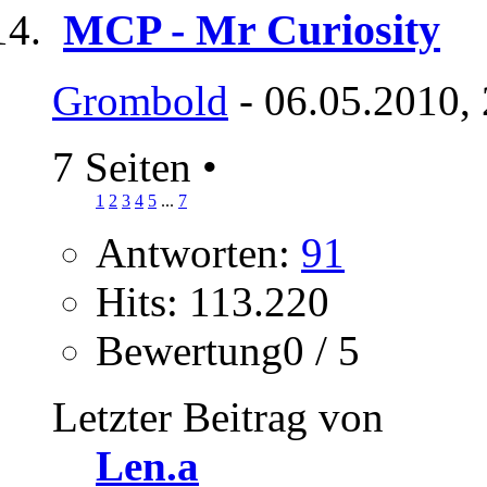
MCP - Mr Curiosity
Grombold
- 06.05.2010,
7 Seiten
•
1
2
3
4
5
...
7
Antworten:
91
Hits: 113.220
Bewertung0 / 5
Letzter Beitrag von
Len.a