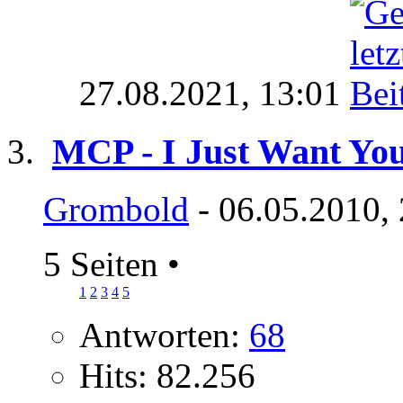
27.08.2021,
13:01
MCP - I Just Want You
Grombold
- 06.05.2010,
5 Seiten
•
1
2
3
4
5
Antworten:
68
Hits: 82.256