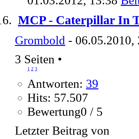
01.03.2012,
13:38
MCP - Caterpillar In 
Grombold
- 06.05.2010,
3 Seiten
•
1
2
3
Antworten:
39
Hits: 57.507
Bewertung0 / 5
Letzter Beitrag von