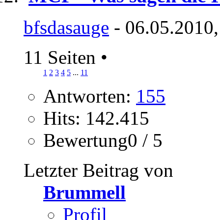
bfsdasauge
- 06.05.2010,
11 Seiten
•
1
2
3
4
5
...
11
Antworten:
155
Hits: 142.415
Bewertung0 / 5
Letzter Beitrag von
Brummell
Profil