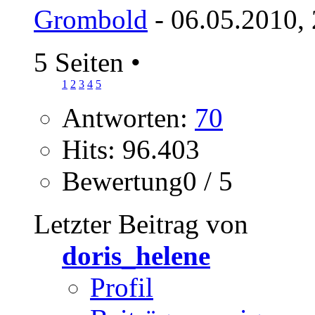
Grombold
- 06.05.2010,
5 Seiten
•
1
2
3
4
5
Antworten:
70
Hits: 96.403
Bewertung0 / 5
Letzter Beitrag von
doris_helene
Profil