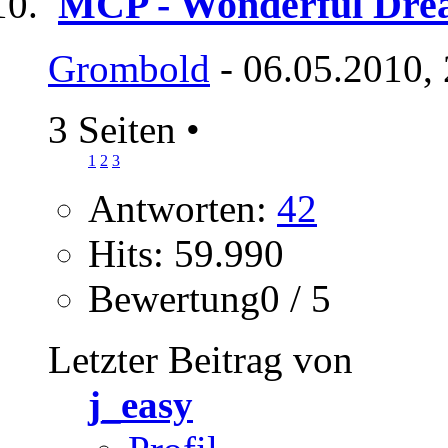
MCP - Wonderful Dre
Grombold
- 06.05.2010,
3 Seiten
•
1
2
3
Antworten:
42
Hits: 59.990
Bewertung0 / 5
Letzter Beitrag von
j_easy