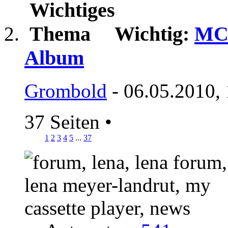
Wichtig:
MCP
Album
Grombold
- 06.05.2010,
37 Seiten
•
1
2
3
4
5
...
37