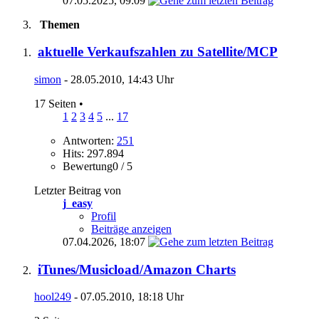
07.05.2025,
09:09
Themen
aktuelle Verkaufszahlen zu Satellite/MCP
simon
- 28.05.2010, 14:43 Uhr
17 Seiten
•
1
2
3
4
5
...
17
Antworten:
251
Hits: 297.894
Bewertung0 / 5
Letzter Beitrag von
j_easy
Profil
Beiträge anzeigen
07.04.2026,
18:07
iTunes/Musicload/Amazon Charts
hool249
- 07.05.2010, 18:18 Uhr