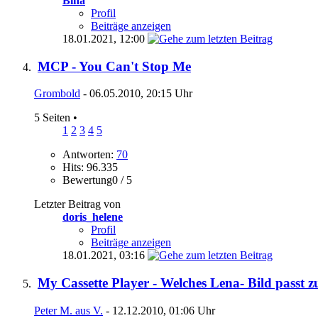
Bina
Profil
Beiträge anzeigen
18.01.2021,
12:00
MCP - You Can't Stop Me
Grombold
- 06.05.2010, 20:15 Uhr
5 Seiten
•
1
2
3
4
5
Antworten:
70
Hits: 96.335
Bewertung0 / 5
Letzter Beitrag von
doris_helene
Profil
Beiträge anzeigen
18.01.2021,
03:16
My Cassette Player - Welches Lena- Bild passt 
Peter M. aus V.
- 12.12.2010, 01:06 Uhr