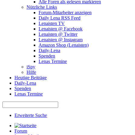
Alle Foren als gelesen markieren
Nützliche Links
Forum-Mitarbeiter anzeigen
Daily Lena RSS Feed
Lenaisten TV
Lenaisten @ Facebook
Lenaisten @ Twitter
Lenaisten @ Instagram
Amazon Shop (Lenaisten)
Daily-Lena
Spenden
Lenas Termine
iSpy
Hilfe
Heutige Beiträge
Daily-Lena
Spenden
Lenas Termine
Erweiterte Suche
Forum