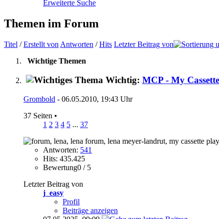
Erweiterte Suche
Themen im Forum
Titel
/
Erstellt von
Antworten
/
Hits
Letzter Beitrag von
Wichtige Themen
Wichtig:
MCP - My Cassette
Grombold
- 06.05.2010, 19:43 Uhr
37 Seiten
•
1
2
3
4
5
...
37
Antworten:
541
Hits: 435.425
Bewertung0 / 5
Letzter Beitrag von
j_easy
Profil
Beiträge anzeigen