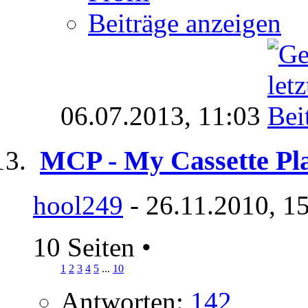
Beiträge anzeigen
06.07.2013,
11:03
MCP - My Cassette Pla
hool249
- 26.11.2010, 1
10 Seiten
•
1
2
3
4
5
...
10
Antworten:
142