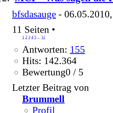
bfsdasauge
- 06.05.2010,
11 Seiten
•
1
2
3
4
5
...
11
Antworten:
155
Hits: 142.364
Bewertung0 / 5
Letzter Beitrag von
Brummell
Profil