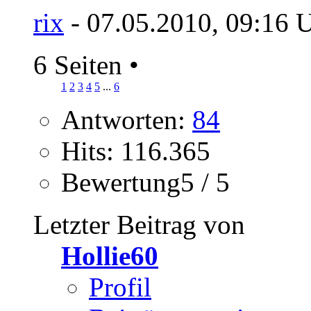
rix
- 07.05.2010, 09:16 
6 Seiten
•
1
2
3
4
5
...
6
Antworten:
84
Hits: 116.365
Bewertung5 / 5
Letzter Beitrag von
Hollie60
Profil