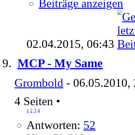
Beiträge anzeigen
02.04.2015,
06:43
MCP - My Same
Grombold
- 06.05.2010,
4 Seiten
•
1
2
3
4
Antworten:
52