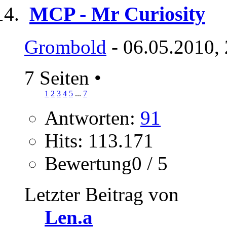
MCP - Mr Curiosity
Grombold
- 06.05.2010,
7 Seiten
•
1
2
3
4
5
...
7
Antworten:
91
Hits: 113.171
Bewertung0 / 5
Letzter Beitrag von
Len.a