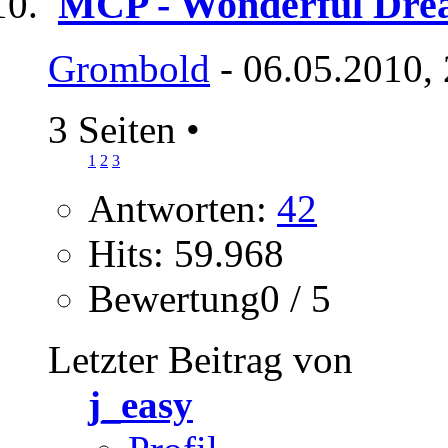
MCP - Wonderful Dre
Grombold
- 06.05.2010,
3 Seiten
•
1
2
3
Antworten:
42
Hits: 59.968
Bewertung0 / 5
Letzter Beitrag von
j_easy