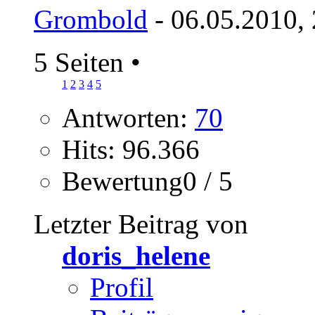
Grombold
- 06.05.2010,
5 Seiten
•
1
2
3
4
5
Antworten:
70
Hits: 96.366
Bewertung0 / 5
Letzter Beitrag von
doris_helene
Profil