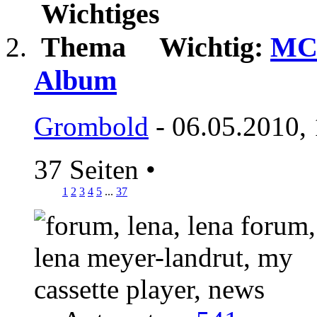
Wichtig:
MCP
Album
Grombold
- 06.05.2010,
37 Seiten
•
1
2
3
4
5
...
37