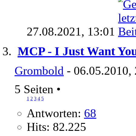
27.08.2021,
13:01
MCP - I Just Want You
Grombold
- 06.05.2010,
5 Seiten
•
1
2
3
4
5
Antworten:
68
Hits: 82.225