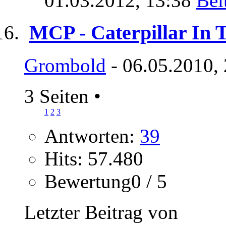
01.03.2012,
13:38
MCP - Caterpillar In 
Grombold
- 06.05.2010,
3 Seiten
•
1
2
3
Antworten:
39
Hits: 57.480
Bewertung0 / 5
Letzter Beitrag von