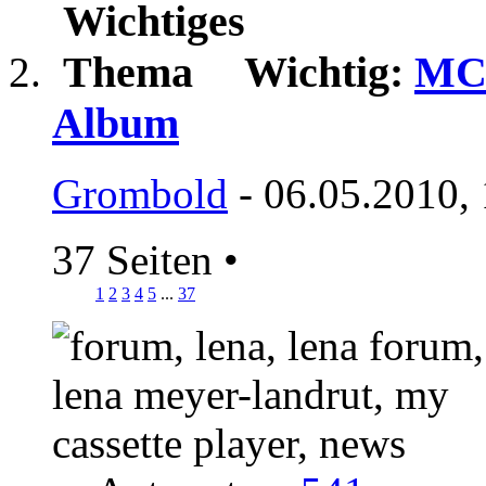
Wichtig:
MCP
Album
Grombold
- 06.05.2010,
37 Seiten
•
1
2
3
4
5
...
37