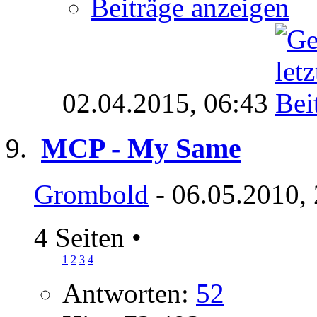
Beiträge anzeigen
02.04.2015,
06:43
MCP - My Same
Grombold
- 06.05.2010,
4 Seiten
•
1
2
3
4
Antworten:
52