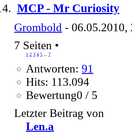
MCP - Mr Curiosity
Grombold
- 06.05.2010,
7 Seiten
•
1
2
3
4
5
...
7
Antworten:
91
Hits: 113.094
Bewertung0 / 5
Letzter Beitrag von
Len.a