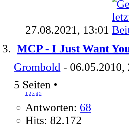
27.08.2021,
13:01
MCP - I Just Want You
Grombold
- 06.05.2010,
5 Seiten
•
1
2
3
4
5
Antworten:
68
Hits: 82.172