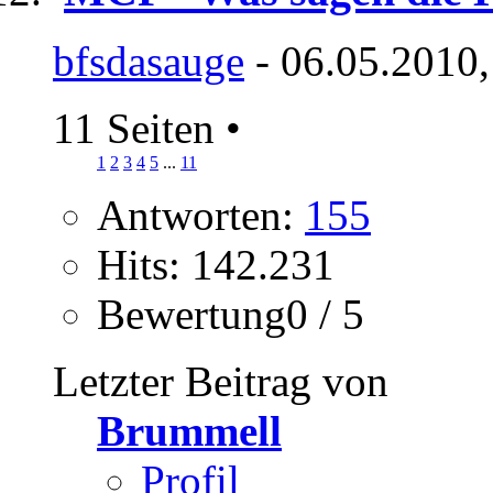
bfsdasauge
- 06.05.2010,
11 Seiten
•
1
2
3
4
5
...
11
Antworten:
155
Hits: 142.231
Bewertung0 / 5
Letzter Beitrag von
Brummell
Profil