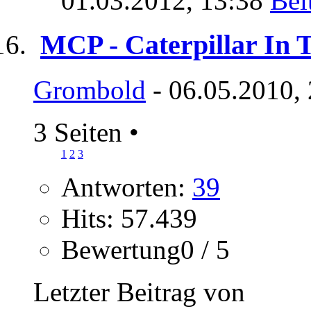
01.03.2012,
13:38
MCP - Caterpillar In 
Grombold
- 06.05.2010,
3 Seiten
•
1
2
3
Antworten:
39
Hits: 57.439
Bewertung0 / 5
Letzter Beitrag von