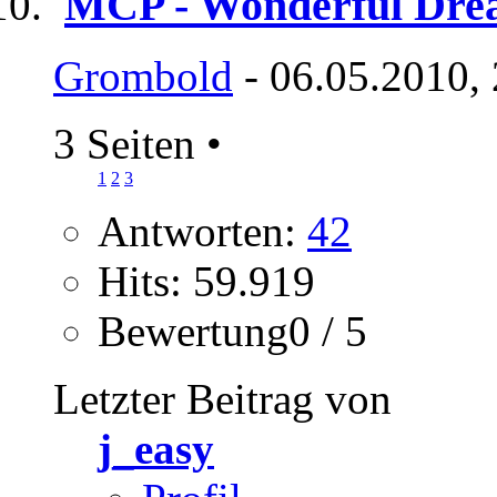
MCP - Wonderful Dre
Grombold
- 06.05.2010,
3 Seiten
•
1
2
3
Antworten:
42
Hits: 59.919
Bewertung0 / 5
Letzter Beitrag von
j_easy