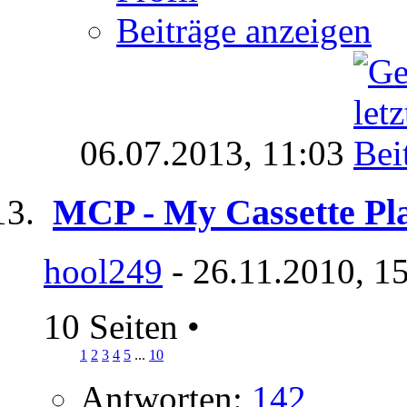
Beiträge anzeigen
06.07.2013,
11:03
MCP - My Cassette Pla
hool249
- 26.11.2010, 1
10 Seiten
•
1
2
3
4
5
...
10
Antworten:
142