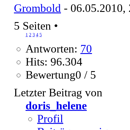
Grombold
- 06.05.2010,
5 Seiten
•
1
2
3
4
5
Antworten:
70
Hits: 96.304
Bewertung0 / 5
Letzter Beitrag von
doris_helene
Profil