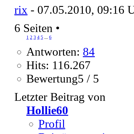
rix
- 07.05.2010, 09:16 
6 Seiten
•
1
2
3
4
5
...
6
Antworten:
84
Hits: 116.267
Bewertung5 / 5
Letzter Beitrag von
Hollie60
Profil