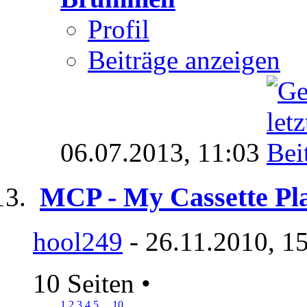
Profil
Beiträge anzeigen
06.07.2013,
11:03
MCP - My Cassette Pla
hool249
- 26.11.2010, 1
10 Seiten
•
1
2
3
4
5
...
10