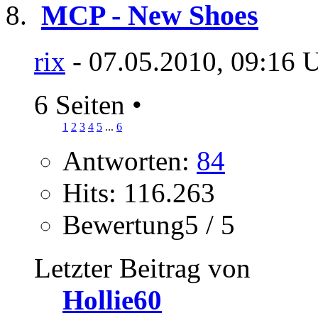
MCP - New Shoes
rix
- 07.05.2010, 09:16 
6 Seiten
•
1
2
3
4
5
...
6
Antworten:
84
Hits: 116.263
Bewertung5 / 5
Letzter Beitrag von
Hollie60