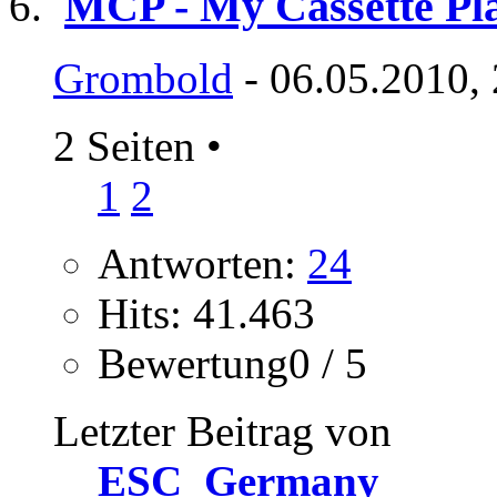
MCP - My Cassette Pla
Grombold
- 06.05.2010,
2 Seiten
•
1
2
Antworten:
24
Hits: 41.463
Bewertung0 / 5
Letzter Beitrag von
ESC_Germany