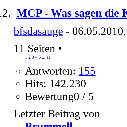
MCP - Was sagen die K
bfsdasauge
- 06.05.2010,
11 Seiten
•
1
2
3
4
5
...
11
Antworten:
155
Hits: 142.230
Bewertung0 / 5
Letzter Beitrag von
Brummell