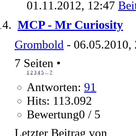
01.11.2012,
12:47
MCP - Mr Curiosity
Grombold
- 06.05.2010,
7 Seiten
•
1
2
3
4
5
...
7
Antworten:
91
Hits: 113.092
Bewertung0 / 5
Letzter Beitrag von