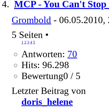
MCP - You Can't Stop
Grombold
- 06.05.2010,
5 Seiten
•
1
2
3
4
5
Antworten:
70
Hits: 96.298
Bewertung0 / 5
Letzter Beitrag von
doris_helene