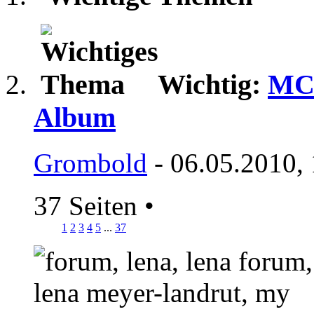
Wichtig:
MCP
Album
Grombold
- 06.05.2010,
37 Seiten
•
1
2
3
4
5
...
37