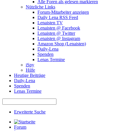
Alle Foren als gelesen markieren
Nützliche Links
Forum-Mitarbeiter anzeigen
Daily Lena RSS Feed
Lenaisten TV
Lenaisten @ Facebook
Lenaisten @ Twitter
Lenaisten @ Instagram
Amazon Shop (Lenaisten)
Daily-Lena
Spenden
Lenas Termine
iSpy
Hilfe
Heutige Beiträge
Daily-Lena
Spenden
Lenas Termine
Erweiterte Suche
Forum