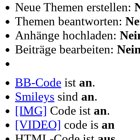
Neue Themen erstellen:
Themen beantworten:
Ne
Anhänge hochladen:
Nei
Beiträge bearbeiten:
Nei
BB-Code
ist
an
.
Smileys
sind
an
.
[IMG]
Code ist
an
.
[VIDEO]
code is
an
HTML-Code ist
aus
.