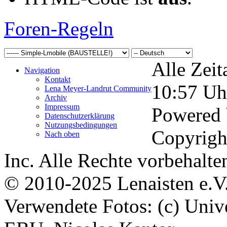
Foren-Regeln
Alle Zeit
Navigation
Kontakt
10:57
Uh
Lena Meyer-Landrut Community
Archiv
Impressum
Powered
Datenschutzerklärung
Nutzungsbedingungen
Copyrigh
Nach oben
Inc. Alle Rechte vorbehalte
© 2010-2025 Lenaisten e.V
Verwendete Fotos: (c) Uni