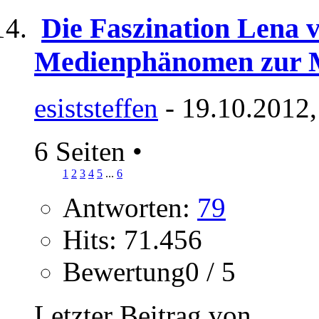
Die Faszination Lena 
Medienphänomen zur 
esiststeffen
- 19.10.2012,
6 Seiten
•
1
2
3
4
5
...
6
Antworten:
79
Hits: 71.456
Bewertung0 / 5
Letzter Beitrag von