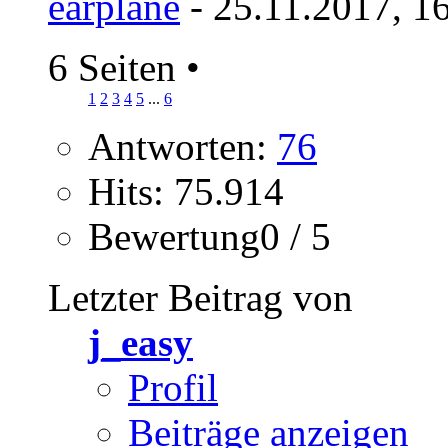
earplane
- 25.11.2017, 1
6 Seiten
•
1
2
3
4
5
...
6
Antworten:
76
Hits: 75.914
Bewertung0 / 5
Letzter Beitrag von
j_easy
Profil
Beiträge anzeigen