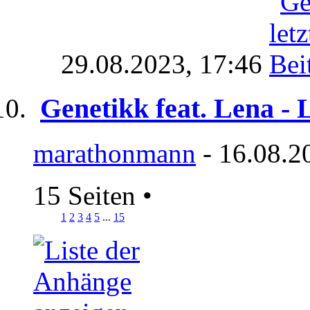
29.08.2023,
17:46
Genetikk feat. Lena - 
marathonmann
- 16.08.2
15 Seiten
•
1
2
3
4
5
...
15