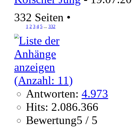
332 Seiten
•
1
2
3
4
5
...
332
Antworten:
4.973
Hits: 2.086.366
Bewertung5 / 5