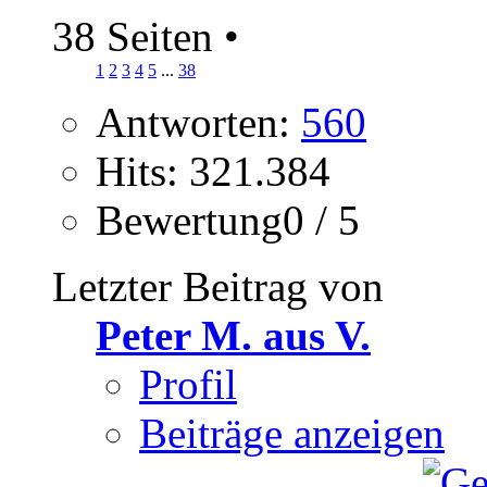
38 Seiten
•
1
2
3
4
5
...
38
Antworten:
560
Hits: 321.384
Bewertung0 / 5
Letzter Beitrag von
Peter M. aus V.
Profil
Beiträge anzeigen