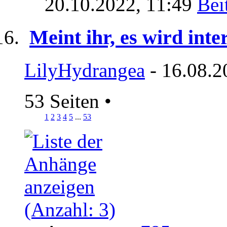
20.10.2022,
11:49
Meint ihr, es wird inte
LilyHydrangea
- 16.08.2
53 Seiten
•
1
2
3
4
5
...
53