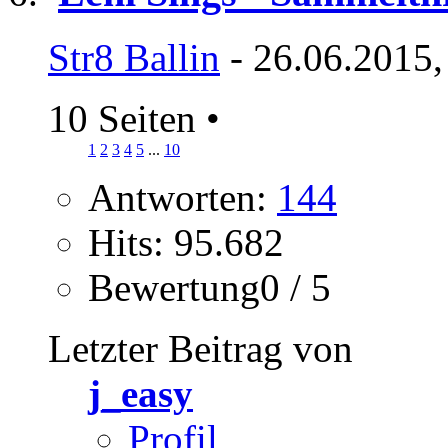
Str8 Ballin
- 26.06.2015,
10 Seiten
•
1
2
3
4
5
...
10
Antworten:
144
Hits: 95.682
Bewertung0 / 5
Letzter Beitrag von
j_easy
Profil