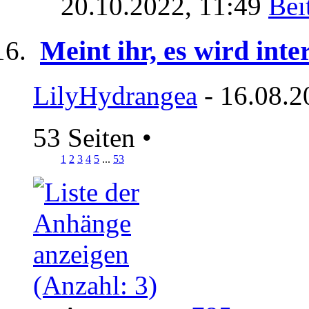
20.10.2022,
11:49
Meint ihr, es wird inte
LilyHydrangea
- 16.08.2
53 Seiten
•
1
2
3
4
5
...
53