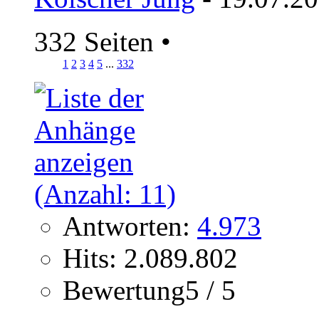
332 Seiten
•
1
2
3
4
5
...
332
Antworten:
4.973
Hits: 2.089.802
Bewertung5 / 5