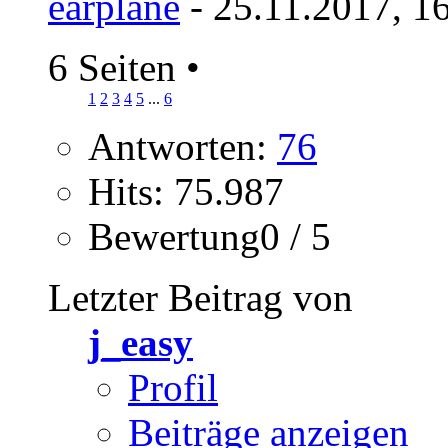
earplane
- 25.11.2017, 1
6 Seiten
•
1
2
3
4
5
...
6
Antworten:
76
Hits: 75.987
Bewertung0 / 5
Letzter Beitrag von
j_easy
Profil
Beiträge anzeigen