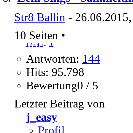
Str8 Ballin
- 26.06.2015,
10 Seiten
•
1
2
3
4
5
...
10
Antworten:
144
Hits: 95.798
Bewertung0 / 5
Letzter Beitrag von
j_easy
Profil