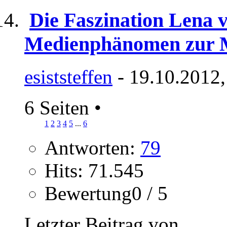
Die Faszination Lena 
Medienphänomen zur 
esiststeffen
- 19.10.2012,
6 Seiten
•
1
2
3
4
5
...
6
Antworten:
79
Hits: 71.545
Bewertung0 / 5
Letzter Beitrag von