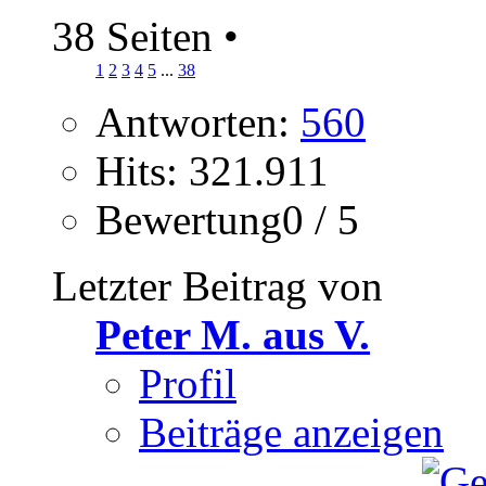
38 Seiten
•
1
2
3
4
5
...
38
Antworten:
560
Hits: 321.911
Bewertung0 / 5
Letzter Beitrag von
Peter M. aus V.
Profil
Beiträge anzeigen