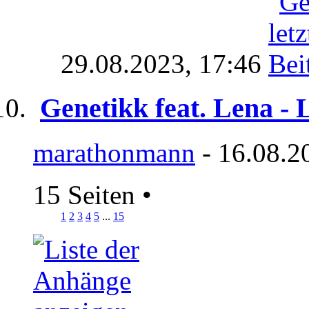
29.08.2023,
17:46
Genetikk feat. Lena - 
marathonmann
- 16.08.2
15 Seiten
•
1
2
3
4
5
...
15