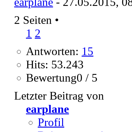
earplane
- 27.05.2015, 0
2 Seiten
•
1
2
Antworten:
15
Hits: 53.243
Bewertung0 / 5
Letzter Beitrag von
earplane
Profil