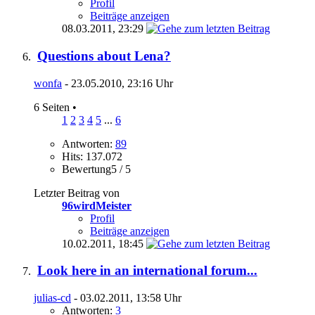
Profil
Beiträge anzeigen
08.03.2011,
23:29
Questions about Lena?
wonfa
- 23.05.2010, 23:16 Uhr
6 Seiten
•
1
2
3
4
5
...
6
Antworten:
89
Hits: 137.072
Bewertung5 / 5
Letzter Beitrag von
96wirdMeister
Profil
Beiträge anzeigen
10.02.2011,
18:45
Look here in an international forum...
julias-cd
- 03.02.2011, 13:58 Uhr
Antworten:
3