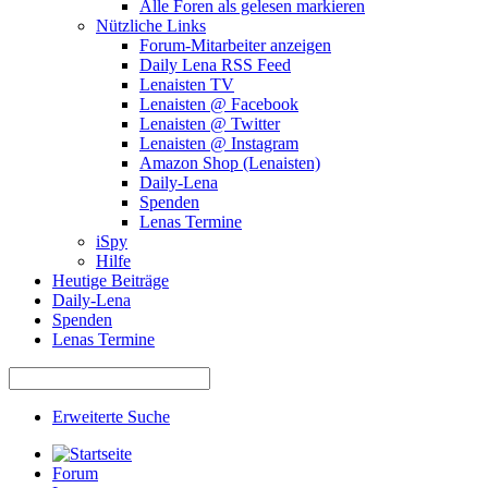
Alle Foren als gelesen markieren
Nützliche Links
Forum-Mitarbeiter anzeigen
Daily Lena RSS Feed
Lenaisten TV
Lenaisten @ Facebook
Lenaisten @ Twitter
Lenaisten @ Instagram
Amazon Shop (Lenaisten)
Daily-Lena
Spenden
Lenas Termine
iSpy
Hilfe
Heutige Beiträge
Daily-Lena
Spenden
Lenas Termine
Erweiterte Suche
Forum