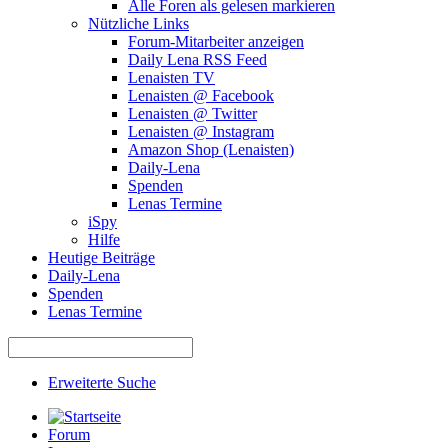
Alle Foren als gelesen markieren
Nützliche Links
Forum-Mitarbeiter anzeigen
Daily Lena RSS Feed
Lenaisten TV
Lenaisten @ Facebook
Lenaisten @ Twitter
Lenaisten @ Instagram
Amazon Shop (Lenaisten)
Daily-Lena
Spenden
Lenas Termine
iSpy
Hilfe
Heutige Beiträge
Daily-Lena
Spenden
Lenas Termine
Erweiterte Suche
Forum