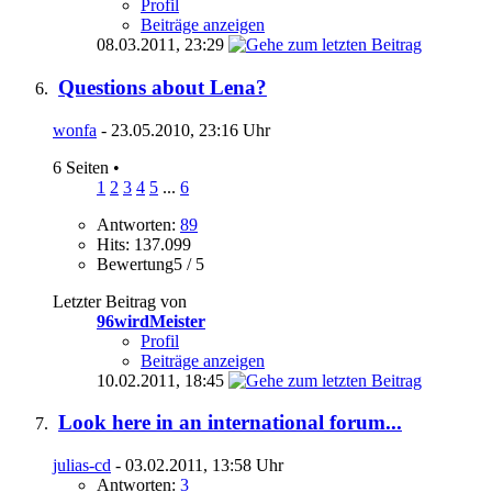
Profil
Beiträge anzeigen
08.03.2011,
23:29
Questions about Lena?
wonfa
- 23.05.2010, 23:16 Uhr
6 Seiten
•
1
2
3
4
5
...
6
Antworten:
89
Hits: 137.099
Bewertung5 / 5
Letzter Beitrag von
96wirdMeister
Profil
Beiträge anzeigen
10.02.2011,
18:45
Look here in an international forum...
julias-cd
- 03.02.2011, 13:58 Uhr
Antworten:
3