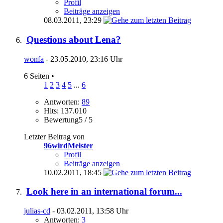
Profil
Beiträge anzeigen
08.03.2011,
23:29
Questions about Lena?
wonfa
- 23.05.2010, 23:16 Uhr
6 Seiten
•
1
2
3
4
5
...
6
Antworten:
89
Hits: 137.010
Bewertung5 / 5
Letzter Beitrag von
96wirdMeister
Profil
Beiträge anzeigen
10.02.2011,
18:45
Look here in an international forum...
julias-cd
- 03.02.2011, 13:58 Uhr
Antworten:
3