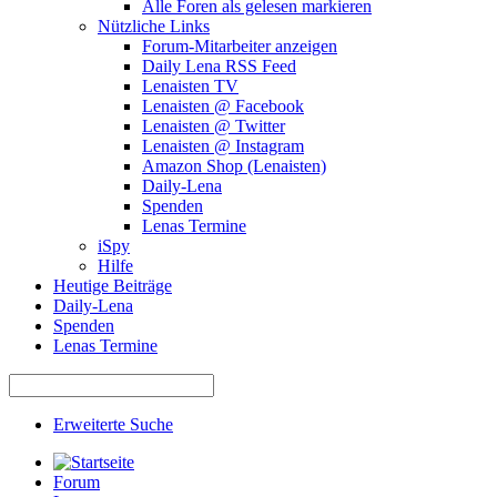
Alle Foren als gelesen markieren
Nützliche Links
Forum-Mitarbeiter anzeigen
Daily Lena RSS Feed
Lenaisten TV
Lenaisten @ Facebook
Lenaisten @ Twitter
Lenaisten @ Instagram
Amazon Shop (Lenaisten)
Daily-Lena
Spenden
Lenas Termine
iSpy
Hilfe
Heutige Beiträge
Daily-Lena
Spenden
Lenas Termine
Erweiterte Suche
Forum