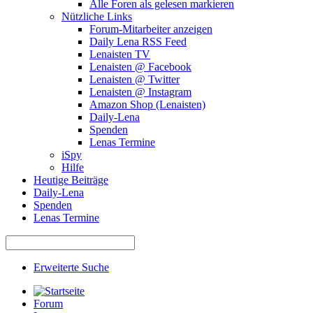
Alle Foren als gelesen markieren
Nützliche Links
Forum-Mitarbeiter anzeigen
Daily Lena RSS Feed
Lenaisten TV
Lenaisten @ Facebook
Lenaisten @ Twitter
Lenaisten @ Instagram
Amazon Shop (Lenaisten)
Daily-Lena
Spenden
Lenas Termine
iSpy
Hilfe
Heutige Beiträge
Daily-Lena
Spenden
Lenas Termine
Erweiterte Suche
Forum