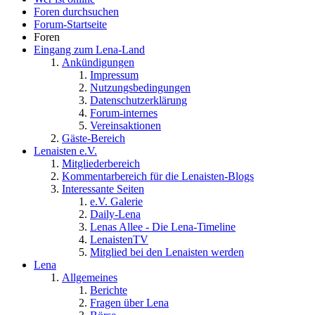
Foren durchsuchen
Forum-Startseite
Foren
Eingang zum Lena-Land
Ankündigungen
Impressum
Nutzungsbedingungen
Datenschutzerklärung
Forum-internes
Vereinsaktionen
Gäste-Bereich
Lenaisten e.V.
Mitgliederbereich
Kommentarbereich für die Lenaisten-Blogs
Interessante Seiten
e.V. Galerie
Daily-Lena
Lenas Allee - Die Lena-Timeline
LenaistenTV
Mitglied bei den Lenaisten werden
Lena
Allgemeines
Berichte
Fragen über Lena