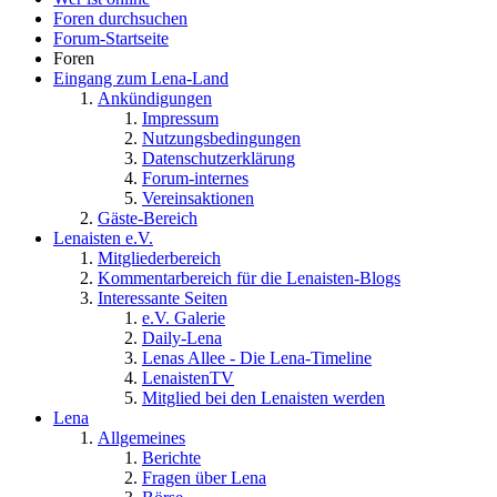
Foren durchsuchen
Forum-Startseite
Foren
Eingang zum Lena-Land
Ankündigungen
Impressum
Nutzungsbedingungen
Datenschutzerklärung
Forum-internes
Vereinsaktionen
Gäste-Bereich
Lenaisten e.V.
Mitgliederbereich
Kommentarbereich für die Lenaisten-Blogs
Interessante Seiten
e.V. Galerie
Daily-Lena
Lenas Allee - Die Lena-Timeline
LenaistenTV
Mitglied bei den Lenaisten werden
Lena
Allgemeines
Berichte
Fragen über Lena