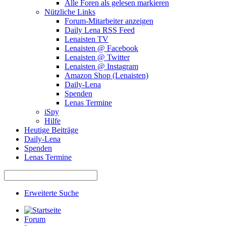
Alle Foren als gelesen markieren
Nützliche Links
Forum-Mitarbeiter anzeigen
Daily Lena RSS Feed
Lenaisten TV
Lenaisten @ Facebook
Lenaisten @ Twitter
Lenaisten @ Instagram
Amazon Shop (Lenaisten)
Daily-Lena
Spenden
Lenas Termine
iSpy
Hilfe
Heutige Beiträge
Daily-Lena
Spenden
Lenas Termine
Erweiterte Suche
Forum