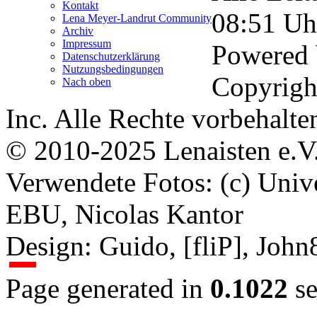
Kontakt
08:51
Uh
Lena Meyer-Landrut Community
Archiv
Impressum
Powered
Datenschutzerklärung
Nutzungsbedingungen
Copyrigh
Nach oben
Inc. Alle Rechte vorbehalte
© 2010-2025 Lenaisten e.V
Verwendete Fotos: (c) Uni
EBU, Nicolas Kantor
Design: Guido, [fliP], Joh
Page generated in
0.1022
se