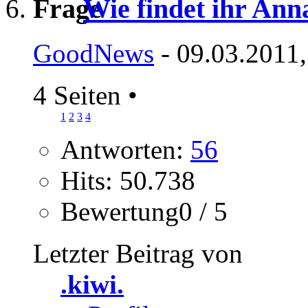
Wie findet ihr Anna
GoodNews
- 09.03.2011,
4 Seiten
•
1
2
3
4
Antworten:
56
Hits: 50.738
Bewertung0 / 5
Letzter Beitrag von
.kiwi.