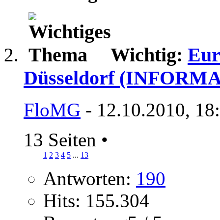
Wichtig:
Eur
Düsseldorf (INFOR
FloMG
- 12.10.2010, 18
13 Seiten
•
1
2
3
4
5
...
13
Antworten:
190
Hits: 155.304