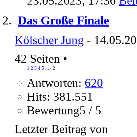
23.05.2023,
17:36
Das Große Finale
Kölscher Jung
- 14.05.20
42 Seiten
•
1
2
3
4
5
...
42
Antworten:
620
Hits: 381.551
Bewertung5 / 5
Letzter Beitrag von