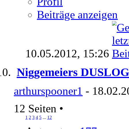
Profil
Beiträge anzeigen
10.05.2012,
15:26
Niggemeiers DUSLO
arthurspooner1
- 18.02.2
12 Seiten
•
1
2
3
4
5
...
12