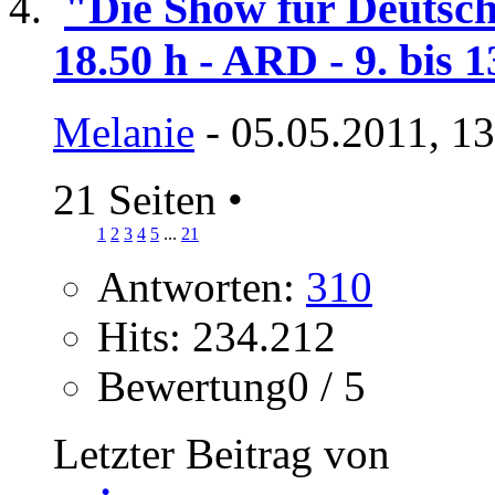
"Die Show für Deutsc
18.50 h - ARD - 9. bis 1
Melanie
- 05.05.2011, 1
21 Seiten
•
1
2
3
4
5
...
21
Antworten:
310
Hits: 234.212
Bewertung0 / 5
Letzter Beitrag von