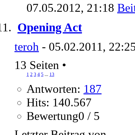
07.05.2012,
21:18
Opening Act
teroh
- 05.02.2011, 22:2
13 Seiten
•
1
2
3
4
5
...
13
Antworten:
187
Hits: 140.567
Bewertung0 / 5
Letzter Beitrag von