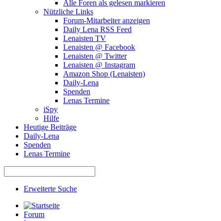
Alle Foren als gelesen markieren
Nützliche Links
Forum-Mitarbeiter anzeigen
Daily Lena RSS Feed
Lenaisten TV
Lenaisten @ Facebook
Lenaisten @ Twitter
Lenaisten @ Instagram
Amazon Shop (Lenaisten)
Daily-Lena
Spenden
Lenas Termine
iSpy
Hilfe
Heutige Beiträge
Daily-Lena
Spenden
Lenas Termine
Erweiterte Suche
Forum