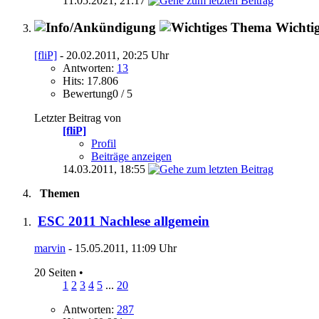
11.05.2021,
21:17
Wichti
[fliP]
- 20.02.2011, 20:25 Uhr
Antworten:
13
Hits: 17.806
Bewertung0 / 5
Letzter Beitrag von
[fliP]
Profil
Beiträge anzeigen
14.03.2011,
18:55
Themen
ESC 2011 Nachlese allgemein
marvin
- 15.05.2011, 11:09 Uhr
20 Seiten
•
1
2
3
4
5
...
20
Antworten:
287