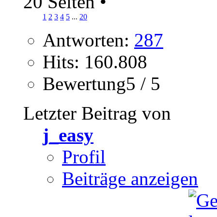
20 Seiten
•
1
2
3
4
5
...
20
Antworten:
287
Hits: 160.808
Bewertung5 / 5
Letzter Beitrag von
j_easy
Profil
Beiträge anzeigen