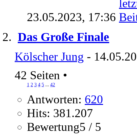
23.05.2023,
17:36
Das Große Finale
Kölscher Jung
- 14.05.20
42 Seiten
•
1
2
3
4
5
...
42
Antworten:
620
Hits: 381.207
Bewertung5 / 5