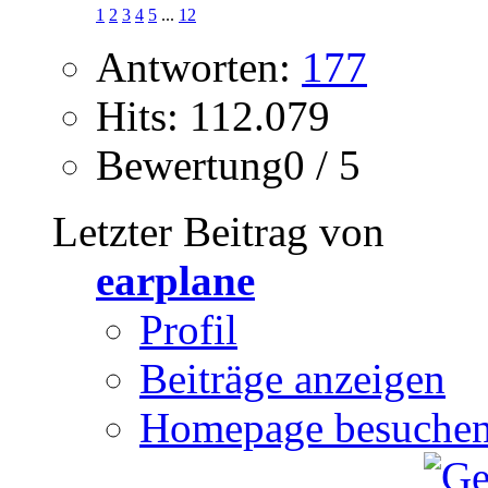
1
2
3
4
5
...
12
Antworten:
177
Hits: 112.079
Bewertung0 / 5
Letzter Beitrag von
earplane
Profil
Beiträge anzeigen
Homepage besuche