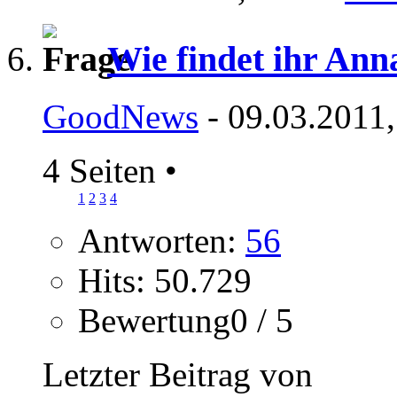
Wie findet ihr Anna
GoodNews
- 09.03.2011,
4 Seiten
•
1
2
3
4
Antworten:
56
Hits: 50.729
Bewertung0 / 5
Letzter Beitrag von