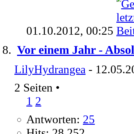
01.10.2012,
00:25
Vor einem Jahr - Abso
LilyHydrangea
- 12.05.2
2 Seiten
•
1
2
Antworten:
25
Hits: 28.252