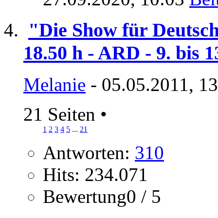
"Die Show für Deutsc
18.50 h - ARD - 9. bis 1
Melanie
- 05.05.2011, 1
21 Seiten
•
1
2
3
4
5
...
21
Antworten:
310
Hits: 234.071
Bewertung0 / 5