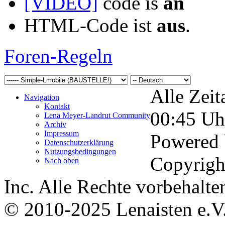
[VIDEO]
code is
an
HTML-Code ist
aus
.
Foren-Regeln
Alle Zeit
Navigation
Kontakt
00:45
Uh
Lena Meyer-Landrut Community
Archiv
Impressum
Powered
Datenschutzerklärung
Nutzungsbedingungen
Copyrigh
Nach oben
Inc. Alle Rechte vorbehalte
© 2010-2025 Lenaisten e.V