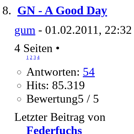
GN - A Good Day
gum
- 01.02.2011, 22:32
4 Seiten
•
1
2
3
4
Antworten:
54
Hits: 85.319
Bewertung5 / 5
Letzter Beitrag von
Federfuchs