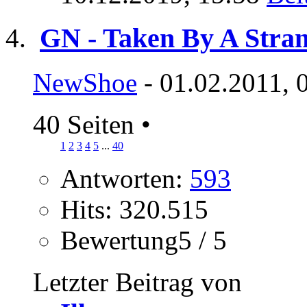
GN - Taken By A Stra
NewShoe
- 01.02.2011, 
40 Seiten
•
1
2
3
4
5
...
40
Antworten:
593
Hits: 320.515
Bewertung5 / 5
Letzter Beitrag von