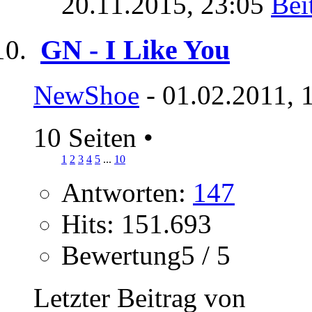
20.11.2015,
23:05
GN - I Like You
NewShoe
- 01.02.2011, 
10 Seiten
•
1
2
3
4
5
...
10
Antworten:
147
Hits: 151.693
Bewertung5 / 5
Letzter Beitrag von