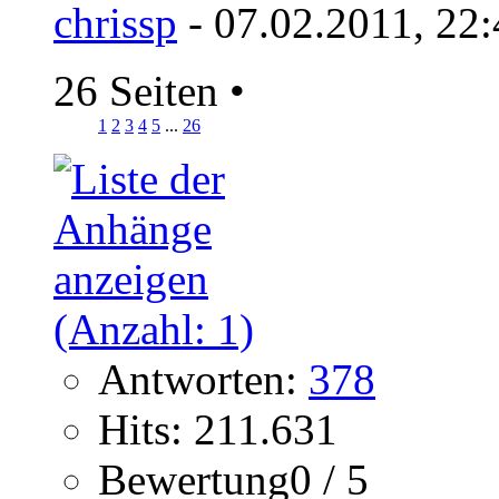
chrissp
- 07.02.2011, 22
26 Seiten
•
1
2
3
4
5
...
26
Antworten:
378
Hits: 211.631
Bewertung0 / 5