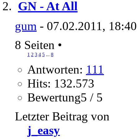
GN - At All
gum
- 07.02.2011, 18:40
8 Seiten
•
1
2
3
4
5
...
8
Antworten:
111
Hits: 132.573
Bewertung5 / 5
Letzter Beitrag von
j_easy