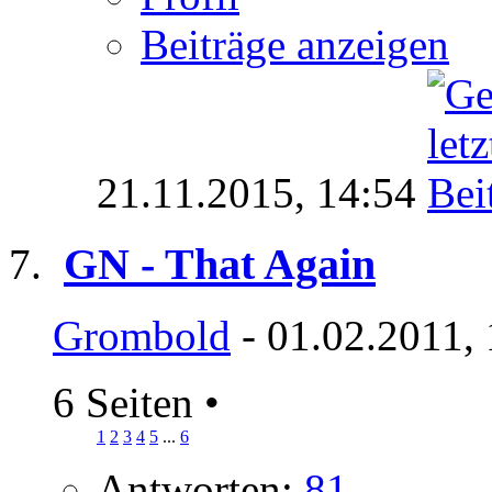
Beiträge anzeigen
21.11.2015,
14:54
GN - That Again
Grombold
- 01.02.2011,
6 Seiten
•
1
2
3
4
5
...
6
Antworten:
81