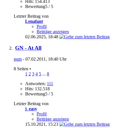
Hits: 154.413
Bewertung5 / 5
Letzter Beitrag von
Lenafant
Profil
Beiträge anzeigen
02.06.2025,
18:48
GN - At All
gum
- 07.02.2011, 18:40 Uhr
8 Seiten
•
1
2
3
4
5
...
8
Antworten:
111
Hits: 132.518
Bewertung5 / 5
Letzter Beitrag von
j_easy
Profil
Beiträge anzeigen
15.10.2021,
15:23