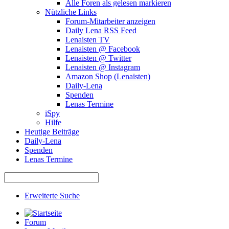
Alle Foren als gelesen markieren
Nützliche Links
Forum-Mitarbeiter anzeigen
Daily Lena RSS Feed
Lenaisten TV
Lenaisten @ Facebook
Lenaisten @ Twitter
Lenaisten @ Instagram
Amazon Shop (Lenaisten)
Daily-Lena
Spenden
Lenas Termine
iSpy
Hilfe
Heutige Beiträge
Daily-Lena
Spenden
Lenas Termine
Erweiterte Suche
Forum