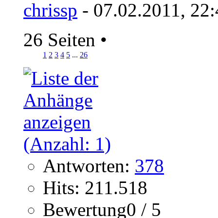
chrissp
- 07.02.2011, 22
26 Seiten
•
1
2
3
4
5
...
26
Antworten:
378
Hits: 211.518
Bewertung0 / 5