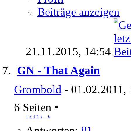
Beiträge anzeigen
21.11.2015,
14:54
GN - That Again
Grombold
- 01.02.2011,
6 Seiten
•
1
2
3
4
5
...
6
Antworten:
81