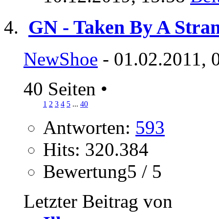
GN - Taken By A Stra
NewShoe
- 01.02.2011, 
40 Seiten
•
1
2
3
4
5
...
40
Antworten:
593
Hits: 320.384
Bewertung5 / 5
Letzter Beitrag von