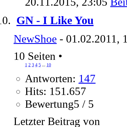
20.11.2015,
23:05
GN - I Like You
NewShoe
- 01.02.2011, 
10 Seiten
•
1
2
3
4
5
...
10
Antworten:
147
Hits: 151.657
Bewertung5 / 5
Letzter Beitrag von