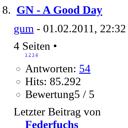
GN - A Good Day
gum
- 01.02.2011, 22:32
4 Seiten
•
1
2
3
4
Antworten:
54
Hits: 85.292
Bewertung5 / 5
Letzter Beitrag von
Federfuchs