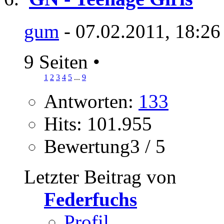
gum
- 07.02.2011, 18:26
9 Seiten
•
1
2
3
4
5
...
9
Antworten:
133
Hits: 101.955
Bewertung3 / 5
Letzter Beitrag von
Federfuchs
Profil