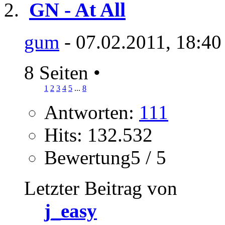
GN - At All
gum
- 07.02.2011, 18:40
8 Seiten
•
1
2
3
4
5
...
8
Antworten:
111
Hits: 132.532
Bewertung5 / 5
Letzter Beitrag von
j_easy