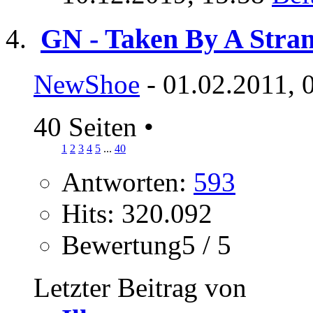
GN - Taken By A Stra
NewShoe
- 01.02.2011, 
40 Seiten
•
1
2
3
4
5
...
40
Antworten:
593
Hits: 320.092
Bewertung5 / 5
Letzter Beitrag von