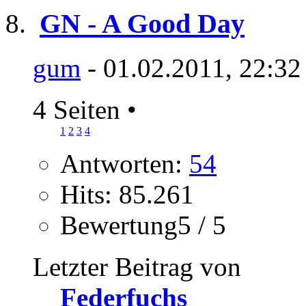
GN - A Good Day
gum
- 01.02.2011, 22:32
4 Seiten
•
1
2
3
4
Antworten:
54
Hits: 85.261
Bewertung5 / 5
Letzter Beitrag von
Federfuchs