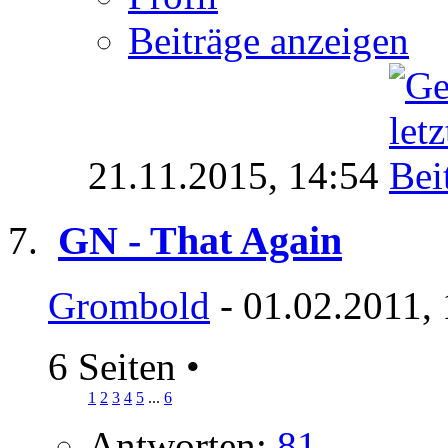
Beiträge anzeigen
21.11.2015,
14:54
GN - That Again
Grombold
- 01.02.2011,
6 Seiten
•
1
2
3
4
5
...
6
Antworten:
81