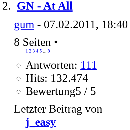
GN - At All
gum
- 07.02.2011, 18:40
8 Seiten
•
1
2
3
4
5
...
8
Antworten:
111
Hits: 132.474
Bewertung5 / 5
Letzter Beitrag von
j_easy