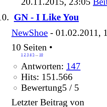
20.11.2015,
23:05
GN - I Like You
NewShoe
- 01.02.2011, 
10 Seiten
•
1
2
3
4
5
...
10
Antworten:
147
Hits: 151.566
Bewertung5 / 5
Letzter Beitrag von