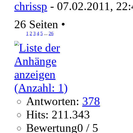
chrissp
- 07.02.2011, 22
26 Seiten
•
1
2
3
4
5
...
26
Antworten:
378
Hits: 211.343
Bewertung0 / 5