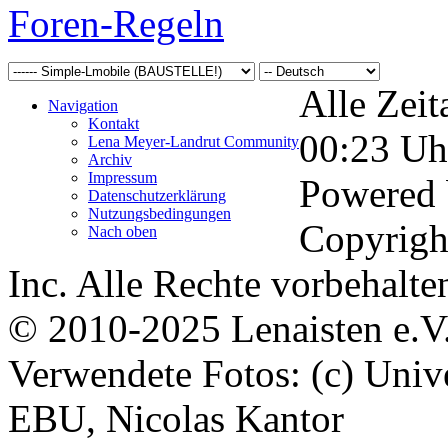
Foren-Regeln
Alle Zeit
Navigation
Kontakt
00:23
Uh
Lena Meyer-Landrut Community
Archiv
Impressum
Powered
Datenschutzerklärung
Nutzungsbedingungen
Copyrigh
Nach oben
Inc. Alle Rechte vorbehalte
© 2010-2025 Lenaisten e.V
Verwendete Fotos: (c) Uni
EBU, Nicolas Kantor